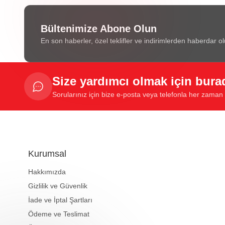
Bültenimize Abone Olun
En son haberler, özel teklifler ve indirimlerden haberdar ol
Size yardımcı olmak için bura
Sorularınız için bize e-posta veya telefonla her zaman u
Kurumsal
Hakkımızda
Gizlilik ve Güvenlik
İade ve İptal Şartları
Ödeme ve Teslimat