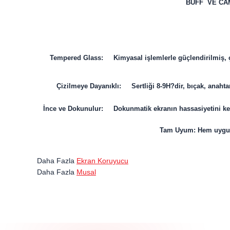
BUFF VE CA
Tempered Glass: Kimyasal işlemlerle güçlendirilmiş, ço
Çizilmeye Dayanıklı: Sertliği 8-9H?dir, bıçak, anahtar
İnce ve Dokunulur: Dokunmatik ekranın hassasiyetini kesin
Tam Uyum: Hem uygula
Daha Fazla
Ekran Koruyucu
Daha Fazla
Musal