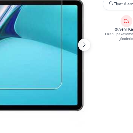
Fiyat Alar
Güvenli Ka
Özenli paketleme,
gönderi