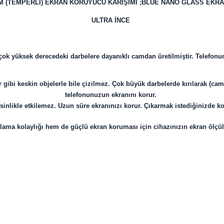
M (TEMPERLİ) EKRAN KORUYUCU KARIŞIMI ;BLUE NANO GLASS EKR
ULTRA İNCE
k yüksek derecedeki darbelere dayanıklı camdan üretilmiştir. Telefonun
 gibi keskin objelerle bile çizilmez. Çok büyük darbelerde kırılarak (c
telefonunuzun ekranını korur.
likle etkilemez. Uzun süre ekranınızı korur. Çıkarmak istediğinizde kol
ma kolaylığı hem de güçlü ekran koruması için cihazınızın ekran ölçü