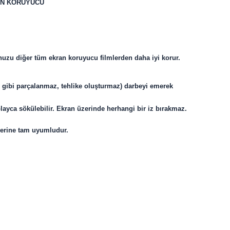
AN KORUYUCU
uzu diğer tüm ekran koruyucu filmlerden daha iyi korur.
am gibi parçalanmaz, tehlike oluşturmaz) darbeyi emerek
ayca sökülebilir. Ekran üzerinde herhangi bir iz bırakmaz.
lerine tam uyumludur.