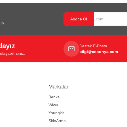
Abone Ol
un.
dayız
Destek E-Posta
bilgi@ceponya.com
laşabilirsiniz.
Markalar
Benks
Wiwu
Youngkit
SkinArma