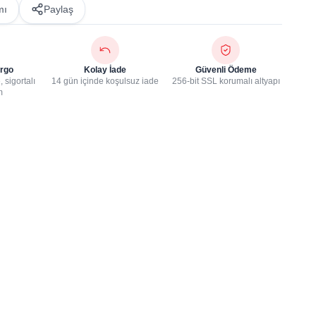
mı
Paylaş
rgo
Kolay İade
Güvenli Ödeme
 sigortalı
14 gün içinde koşulsuz iade
256-bit SSL korumalı altyapı
m