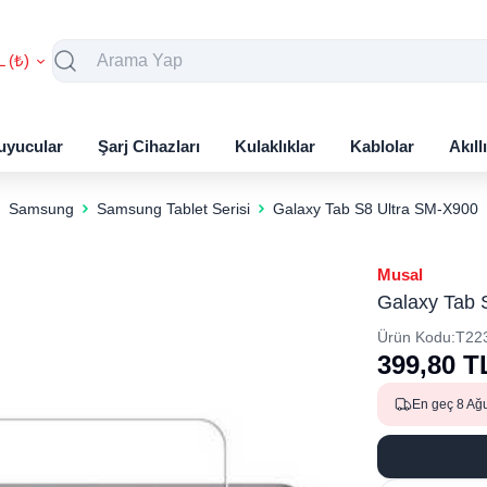
L (₺)
uyucular
Şarj Cihazları
Kulaklıklar
Kablolar
Akıll
Samsung
Samsung Tablet Serisi
Galaxy Tab S8 Ultra SM-X900
Musal
Galaxy Tab 
Ürün Kodu:
T22
399,80
T
En geç 8 Ağ