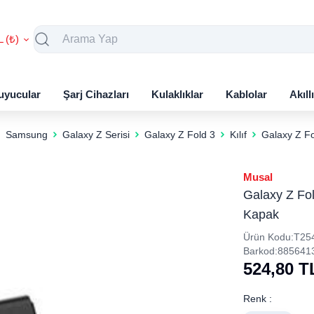
L (₺)
uyucular
Şarj Cihazları
Kulaklıklar
Kablolar
Akıll
Samsung
Galaxy Z Serisi
Galaxy Z Fold 3
Kılıf
Galaxy Z Fo
Musal
Galaxy Z Fol
Kapak
Ürün Kodu:
T25
Barkod:
885641
524,80
T
Renk :