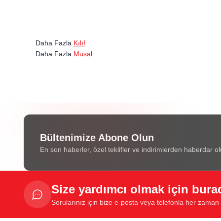
Daha Fazla
Kılıf
Daha Fazla
Musal
Bültenimize Abone Olun
En son haberler, özel teklifler ve indirimlerden haberdar ol
Size yardımcı olmak için bura
Sorularınız için bize e-posta veya telefonla her zaman u