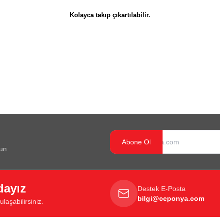
Kolayca takıp çıkartılabilir.
Abone Ol
un.
dayız
Destek E-Posta
bilgi@ceponya.com
laşabilirsiniz.