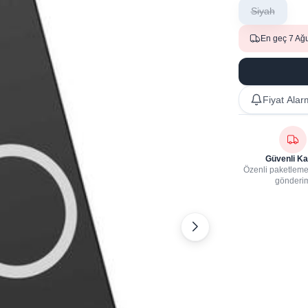
Siyah
En geç 7 Ağ
Fiyat Alar
Güvenli Ka
Özenli paketleme,
gönderi