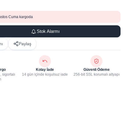
ustos Cuma kargoda
Stok Alarmı
mı
Paylaş
rgo
Kolay İade
Güvenli Ödeme
 sigortalı
14 gün içinde koşulsuz iade
256-bit SSL korumalı altyapı
m