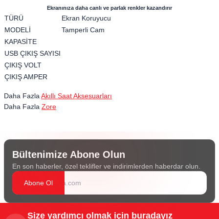
Ekranınıza daha canlı ve parlak renkler kazandırır
TÜRÜ
Ekran Koruyucu
MODELİ
Tamperli Cam
KAPASİTE
USB ÇIKIŞ SAYISI
ÇIKIŞ VOLT
ÇIKIŞ AMPER
Daha Fazla
Akıllı Saat Aksesuarları
Daha Fazla
Zore
Bültenimize Abone Olun
En son haberler, özel teklifler ve indirimlerden haberdar olun.
Abone Ol
Size yardımcı olmak için buradayız