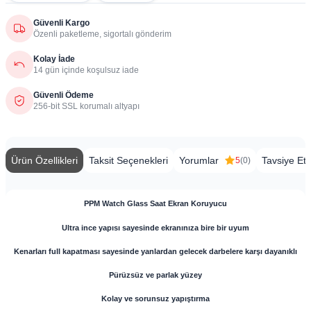
Güvenli Kargo
Özenli paketleme, sigortalı gönderim
Kolay İade
14 gün içinde koşulsuz iade
Güvenli Ödeme
256-bit SSL korumalı altyapı
Ürün Özellikleri
Taksit Seçenekleri
Yorumlar
Tavsiye Et
5
(0)
PPM Watch Glass Saat Ekran Koruyucu
Ultra ince yapısı sayesinde ekranınıza bire bir uyum
Kenarları full kapatması sayesinde yanlardan gelecek darbelere karşı dayanıklı
Pürüzsüz ve parlak yüzey
Kolay ve sorunsuz yapıştırma