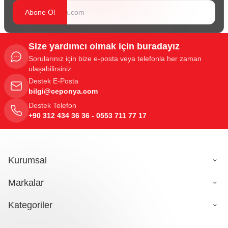
Abone Ol
Size yardımcı olmak için buradayız
Sorularınız için bize e-posta veya telefonla her zaman
ulaşabilirsiniz.
Destek E-Posta
bilgi@ceponya.com
Destek Telefon
+90 312 434 36 36 - 0553 711 77 17
Kurumsal
Markalar
Kategoriler