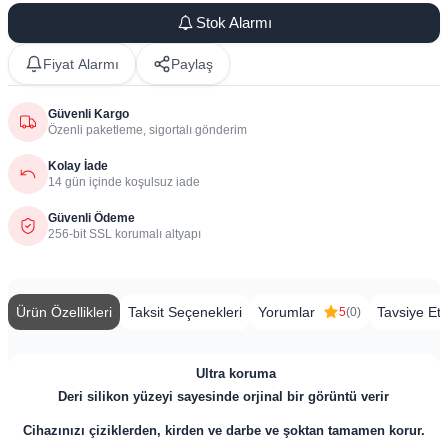
Stok Alarmı
Fiyat Alarmı
Paylaş
Güvenli Kargo
Özenli paketleme, sigortalı gönderim
Kolay İade
14 gün içinde koşulsuz iade
Güvenli Ödeme
256-bit SSL korumalı altyapı
Ürün Özellikleri
Taksit Seçenekleri
Yorumlar
Tavsiye Et
5
(0)
​
Ultra koruma
Deri silikon yüzeyi sayesinde orjinal bir görüntü verir
Cihazınızı çiziklerden, kirden ve darbe ve şoktan tamamen korur.