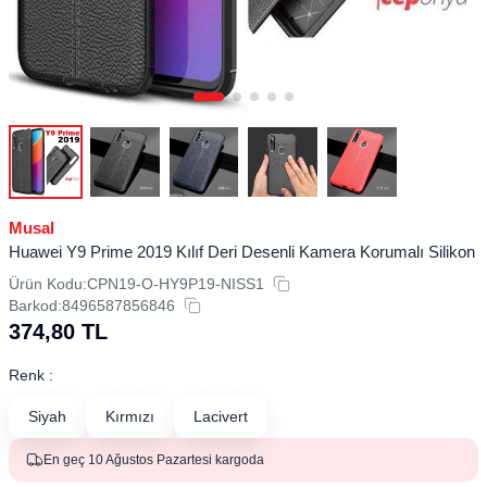
Musal
Huawei Y9 Prime 2019 Kılıf Deri Desenli Kamera Korumalı Silikon
Ürün Kodu:
CPN19-O-HY9P19-NISS1
Barkod:
8496587856846
374,80
TL
Renk :
Siyah
Kırmızı
Lacivert
En geç 10 Ağustos Pazartesi kargoda