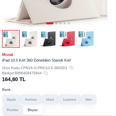
Musal
iPad 10.5 Kılıf 360 Dönebilen Standlı Kılıf
Ürün Kodu:
CPN19-O-PRO10.5-360SD1
Barkod:
8896458475844
164,80
TL
Renk :
Siyah
Kırmızı
Mavi
Lacivert
Mor
Pembe
Beyaz