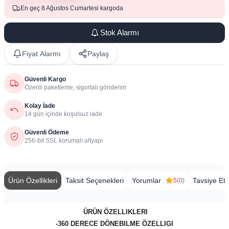
En geç 8 Ağustos Cumartesi kargoda
Stok Alarmı
Fiyat Alarmı
Paylaş
Güvenli Kargo
Özenli paketleme, sigortalı gönderim
Kolay İade
14 gün içinde koşulsuz iade
Güvenli Ödeme
256-bit SSL korumalı altyapı
Ürün Özellikleri
Taksit Seçenekleri
Yorumlar
Tavsiye Et
5
(0)
​
ÜRÜN ÖZELLIKLERI
-360 DERECE DÖNEBILME ÖZELLIGI