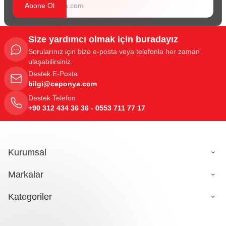
Abone Ol
Size yardımcı olmak için buradayız
Sorularınız için bize e-posta veya telefonla her zaman
ulaşabilirsiniz.
Destek E-Posta
bilgi@ceponya.com
Destek Telefon
+90 312 434 36 36 - 0553 711 77 17
Kurumsal
Markalar
Kategoriler