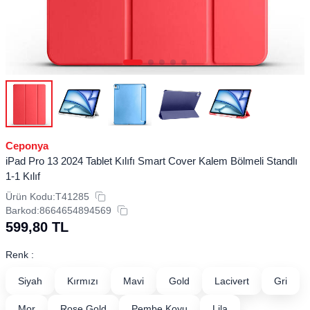
Ceponya
iPad Pro 13 2024 Tablet Kılıfı Smart Cover Kalem Bölmeli Standlı
1-1 Kılıf
Ürün Kodu:
T41285
Barkod:
8664654894569
599,80
TL
Renk :
Siyah
Kırmızı
Mavi
Gold
Lacivert
Gri
Mor
Rose Gold
Pembe Koyu
Lila