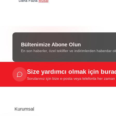
Daha Fazla
Musal
Bültenimize Abone Olun
En son haberler, özel teklifler ve indirimlerden haberdar ol
Size yardımcı olmak için bura
Sorularınız için bize e-posta veya telefonla her zaman u
Kurumsal