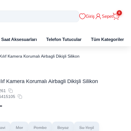
0
Giriş
Sepet
ı Saat Aksesuarları
Telefon Tutucular
Tüm Kategoriler
ılıf Kamera Korumalı Airbagli Dikişli Silikon
ıf Kamera Korumalı Airbagli Dikişli Silikon
261
6415105
L
avi
Mor
Pembe
Beyaz
Su Yeşil