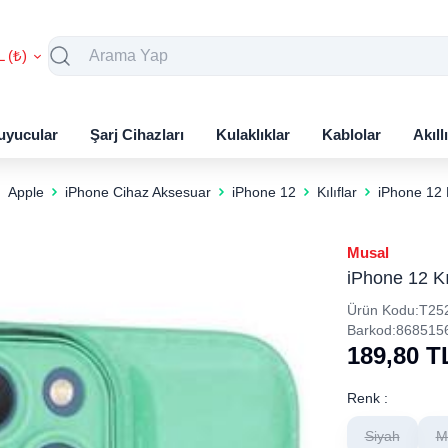
L (₺)
uyucular
Şarj Cihazları
Kulaklıklar
Kablolar
Akıll
Apple
iPhone Cihaz Aksesuar
iPhone 12
Kılıflar
iPhone 12 K
Musal
iPhone 12 Kıl
Ürün Kodu:
T25
Barkod:
868515
189,80
T
Renk :
Siyah
M