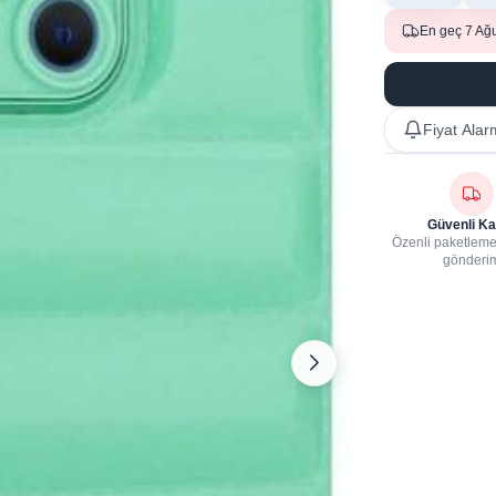
En geç 7 Ağ
Fiyat Alar
Güvenli Ka
Özenli paketleme,
gönderi