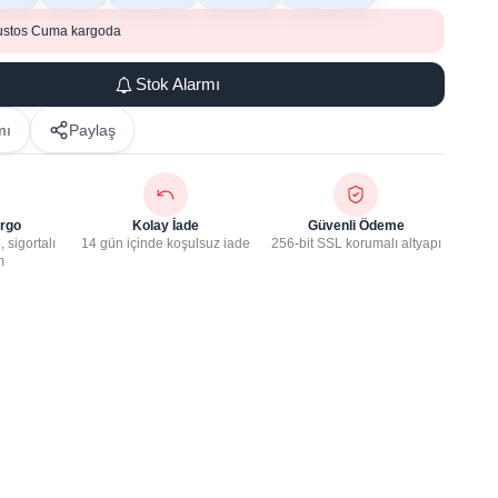
ustos Cuma kargoda
Stok Alarmı
mı
Paylaş
rgo
Kolay İade
Güvenli Ödeme
 sigortalı
14 gün içinde koşulsuz iade
256-bit SSL korumalı altyapı
m