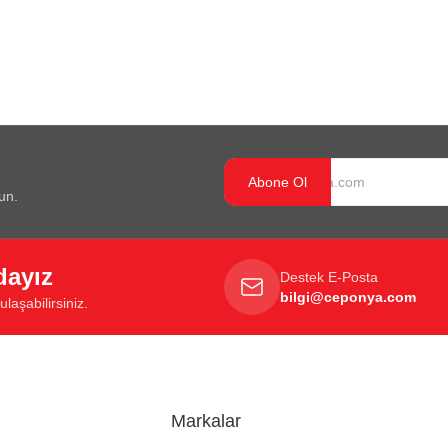
Abone Ol
un.
dayız
Destek E-Posta
bilgi@ceponya.com
laşabilirsiniz.
Markalar