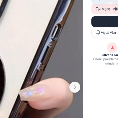
En geç 9 Ağ
Fiyat Alar
Güvenli Ka
Özenli paketleme,
gönderi