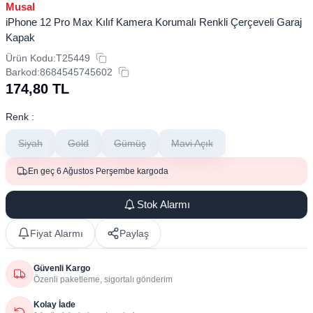
Musal
iPhone 12 Pro Max Kılıf Kamera Korumalı Renkli Çerçeveli Garaj
Kapak
Ürün Kodu:
T25449
Barkod:
8684545745602
174,80
TL
Renk :
Siyah
Gold
Gümüş
Mavi Açık
En geç 6 Ağustos Perşembe kargoda
Stok Alarmı
Fiyat Alarmı
Paylaş
Güvenli Kargo
Özenli paketleme, sigortalı gönderim
Kolay İade