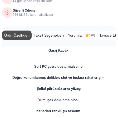
14 gün içinde koşulsuz iade
Güvenli Ödeme
256-bit SSL korumalı altyapı
Ürün Özellikleri
Taksit Seçenekleri
Yorumlar
Tavsiye Et
5
(0)
Garaj Kapak
Sert PC ç
evre dostu malzeme.
Doğru konumlanmış delikler; slot ve tuşlara rahat erişim.
Şeffaf pürüzsüz arka yüzey.
Yumuşak dokunma hissi.
Kenarları renkli şık tasarım.