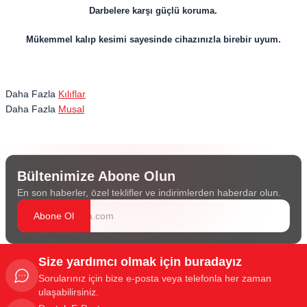
Darbelere karşı güçlü koruma.
Mükemmel kalıp kesimi sayesinde cihazınızla birebir uyum.
Daha Fazla
Kılıflar
Daha Fazla
Musal
Bültenimize Abone Olun
En son haberler, özel teklifler ve indirimlerden haberdar olun.
Abone Ol
Size yardımcı olmak için buradayız
Sorularınız için bize e-posta veya telefonla her zaman
ulaşabilirsiniz.