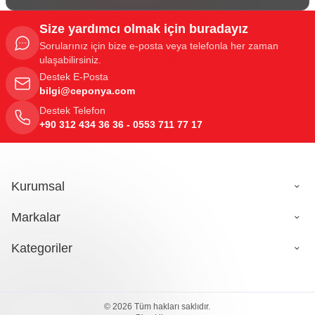
Size yardımcı olmak için buradayız
Sorularınız için bize e-posta veya telefonla her zaman
ulaşabilirsiniz.
Destek E-Posta
bilgi@ceponya.com
Destek Telefon
+90 312 434 36 36 - 0553 711 77 17
Kurumsal
Markalar
Kategoriler
© 2026 Tüm hakları saklıdır.