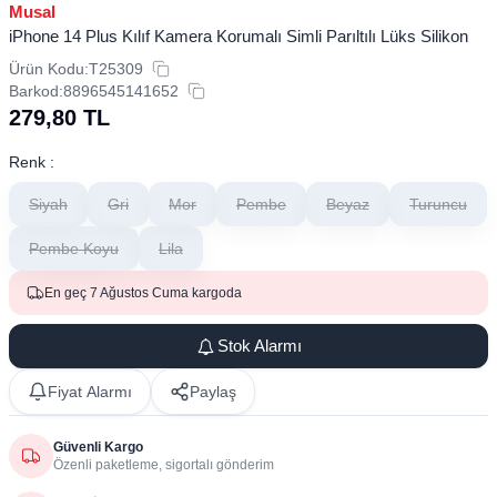
Musal
iPhone 14 Plus Kılıf Kamera Korumalı Simli Parıltılı Lüks Silikon
Ürün Kodu:
T25309
Barkod:
8896545141652
279,80
TL
Renk :
Siyah
Gri
Mor
Pembe
Beyaz
Turuncu
Pembe Koyu
Lila
En geç 7 Ağustos Cuma kargoda
Stok Alarmı
Fiyat Alarmı
Paylaş
Güvenli Kargo
Özenli paketleme, sigortalı gönderim