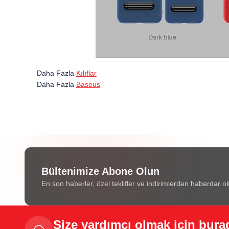
Daha Fazla
Kılıflar
Daha Fazla
Baseus
Bültenimize Abone Olun
En son haberler, özel teklifler ve indirimlerden haberdar ol
Size yardımcı olmak için bura