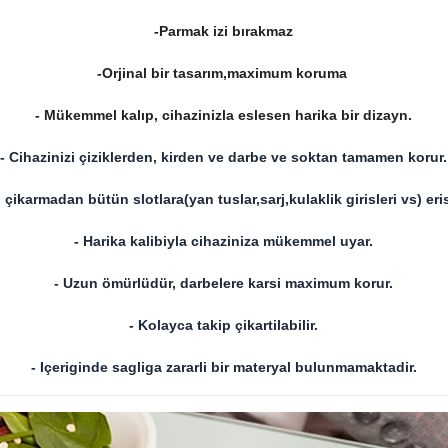
-Parmak izi bırakmaz
-Orjinal bir tasarım,maximum koruma
- Mükemmel kalıp, cihazinizla eslesen harika bir dizayn.
- Cihazinizi çiziklerden, kirden ve darbe ve soktan tamamen korur.
 çikarmadan bütün slotlara(yan tuslar,sarj,kulaklik girisleri vs) erisi
- Harika kalibiyla cihaziniza mükemmel uyar.
- Uzun ömürlüdür, darbelere karsi maximum korur.
- Kolayca takip çikartilabilir.
- Içeriginde sagliga zararli bir materyal bulunmamaktadir.