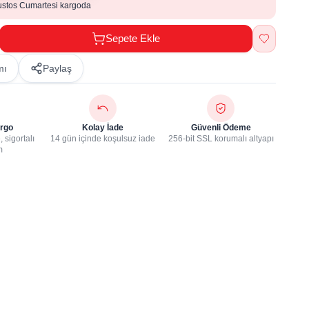
ustos Cumartesi kargoda
Sepete Ekle
mı
Paylaş
rgo
Kolay İade
Güvenli Ödeme
 sigortalı
14 gün içinde koşulsuz iade
256-bit SSL korumalı altyapı
m