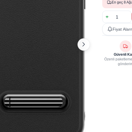
En geç 8 Ağ
Fiyat Alar
Güvenli Ka
Özenli paketleme,
gönderi