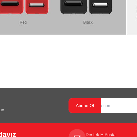
Abone Ol
un.
dayız
Destek E-Posta