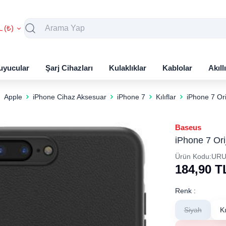
L (₺)
uyucular
Şarj Cihazları
Kulaklıklar
Kablolar
Akıll
Apple
iPhone Cihaz Aksesuar
iPhone 7
Kılıflar
iPhone 7 Ori
Baseus
iPhone 7 Ori
Ürün Kodu:
URU
184,90
T
Renk :
Siyah
K