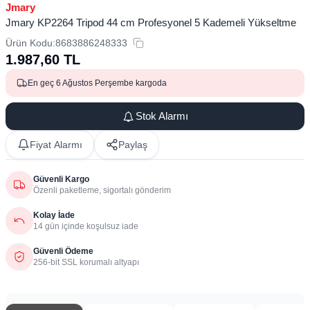
Jmary
Jmary KP2264 Tripod 44 cm Profesyonel 5 Kademeli Yükseltme
Ürün Kodu:
8683886248333
1.987,60
TL
En geç 6 Ağustos Perşembe kargoda
Stok Alarmı
Fiyat Alarmı
Paylaş
Güvenli Kargo
Özenli paketleme, sigortalı gönderim
Kolay İade
14 gün içinde koşulsuz iade
Güvenli Ödeme
256-bit SSL korumalı altyapı