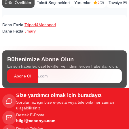
Ürün Özellikleri
Taksit Seçenekleri
Yorumlar
Tavsiye Et
5
(0)
Daha Fazla
Tripod&Monopod
Daha Fazla
Jmary
Bültenimize Abone Olun
En son haberler, özel teklifler ve indirimlerden haberdar olun.
Abone Ol
Size yardımcı olmak için buradayız
Sorularınız için bize e-posta veya telefonla her zaman
ulaşabilirsiniz.
Destek E-Posta
bilgi@ceponya.com
Destek Telefon