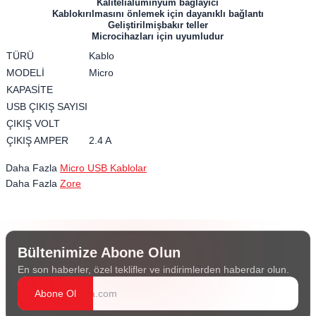
Kalitelialüminyum bağlayıcı
Kablokırılmasını önlemek için dayanıklı bağlantı
Geliştirilmişbakır teller
Microcihazları için uyumludur
TÜRÜ
Kablo
MODELİ
Micro
KAPASİTE
USB ÇIKIŞ SAYISI
ÇIKIŞ VOLT
ÇIKIŞ AMPER
2.4 A
Daha Fazla
Micro USB Kablolar
Daha Fazla
Zore
Bültenimize Abone Olun
En son haberler, özel teklifler ve indirimlerden haberdar olun.
Abone Ol