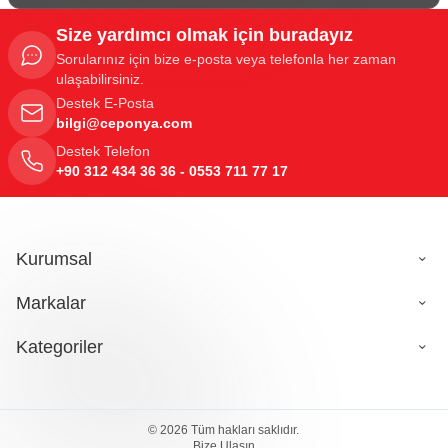
Size yardımcı olmak için buradayız
Sorularınız için bize e-posta veya telefonla her zaman
ulaşabilirsiniz.
Destek E-Posta
bilgi@ceponya.com
Destek Telefon
+90 312 434 36 36 - 0553 711 77 17
Kurumsal
Markalar
Kategoriler
149,80
TL
© 2026 Tüm hakları saklıdır.
Sepete Ekle
Bize Ulaşın