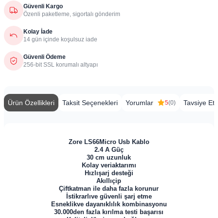
Güvenli Kargo
Özenli paketleme, sigortalı gönderim
Kolay İade
14 gün içinde koşulsuz iade
Güvenli Ödeme
256-bit SSL korumalı altyapı
Ürün Özellikleri
Taksit Seçenekleri
Yorumlar
Tavsiye Et
5
(0)
Zore LS66Micro Usb Kablo
2.4 A Güç
30 cm uzunluk
Kolay veriaktarımı
Hızlışarj desteği
Akıllıçip
Çiftkatman ile daha fazla korunur
İstikrarlıve güvenli şarj etme
Esneklikve dayanıklılık kombinasyonu
30.000den fazla kırılma testi başarısı