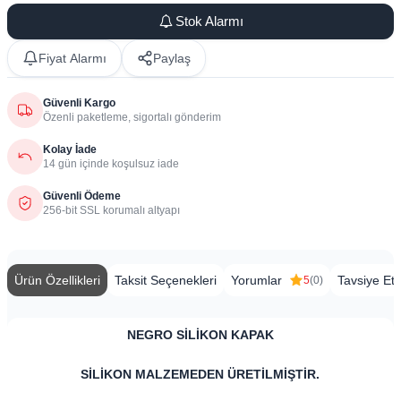
Stok Alarmı
Fiyat Alarmı
Paylaş
Güvenli Kargo
Özenli paketleme, sigortalı gönderim
Kolay İade
14 gün içinde koşulsuz iade
Güvenli Ödeme
256-bit SSL korumalı altyapı
Ürün Özellikleri
Taksit Seçenekleri
Yorumlar
Tavsiye Et
5
(0)
​NEGRO SİLİKON KAPAK
SİLİKON MALZEMEDEN ÜRETİLMİŞTİR.