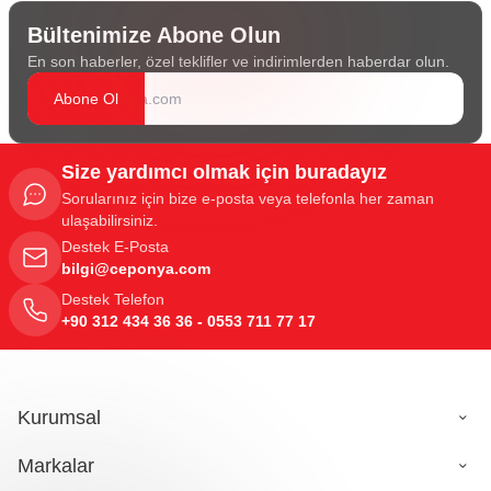
Bültenimize Abone Olun
En son haberler, özel teklifler ve indirimlerden haberdar olun.
Abone Ol
Size yardımcı olmak için buradayız
Sorularınız için bize e-posta veya telefonla her zaman
ulaşabilirsiniz.
Destek E-Posta
bilgi@ceponya.com
Destek Telefon
+90 312 434 36 36 - 0553 711 77 17
Kurumsal
Markalar