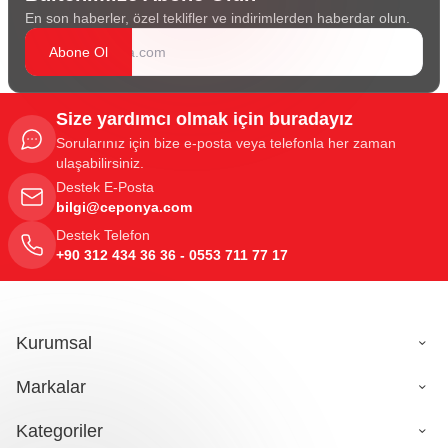
En son haberler, özel teklifler ve indirimlerden haberdar olun.
Abone Ol
Size yardımcı olmak için buradayız
Sorularınız için bize e-posta veya telefonla her zaman
ulaşabilirsiniz.
Destek E-Posta
bilgi@ceponya.com
Destek Telefon
+90 312 434 36 36 - 0553 711 77 17
Kurumsal
Markalar
Kategoriler