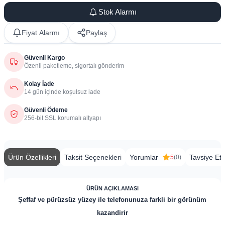
Stok Alarmı
Fiyat Alarmı
Paylaş
Güvenli Kargo
Özenli paketleme, sigortalı gönderim
Kolay İade
14 gün içinde koşulsuz iade
Güvenli Ödeme
256-bit SSL korumalı altyapı
Ürün Özellikleri
Taksit Seçenekleri
Yorumlar
Tavsiye Et
5
(0)
ÜRÜN AÇIKLAMASI
Şeffaf ve pürüzsüz yüzey ile telefonunuza farkli bir görünüm
kazandirir