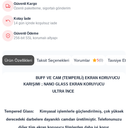
Güvenli Kargo
Özenli paketleme, sigortalı gönderim
Kolay İade
14 gün içinde koşulsuz iade
Güvenli Ödeme
256-bit SSL korumalı altyapı
Ürün Özellikleri
Taksit Seçenekleri
Yorumlar
Tavsiye Et
5
(0)
​
BUFF VE CAM (TEMPERLİ) EKRAN KORUYUCU
KARIŞIMI ; NANO GLASS EKRAN KORUYUCU
ULTRA İNCE
Tempered Glass: Kimyasal işlemlerle güçlendirilmiş, çok yüksek
derecedeki darbelere dayanıklı camdan üretilmiştir. Telefonunuzu
diğer tüm ekran koruyucu filmlerden daha iyi korur.