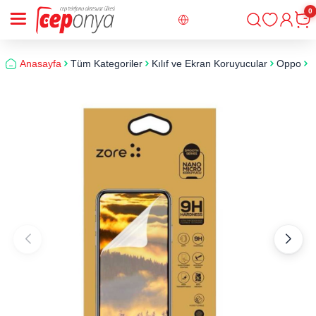
0
Giriş
Sepe
Anasayfa
Tüm Kategoriler
Kılıf ve Ekran Koruyucular
Oppo
O