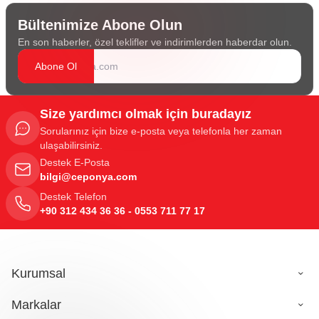
Bültenimize Abone Olun
En son haberler, özel teklifler ve indirimlerden haberdar olun.
Abone Ol
Size yardımcı olmak için buradayız
Sorularınız için bize e-posta veya telefonla her zaman
ulaşabilirsiniz.
Destek E-Posta
bilgi@ceponya.com
Destek Telefon
+90 312 434 36 36 - 0553 711 77 17
Kurumsal
Markalar