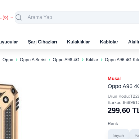
L (₺)
uyucular
Şarj Cihazları
Kulaklıklar
Kablolar
Akıll
Oppo
Oppo A Serisi
Oppo A96 4G
Kılıflar
Oppo A96 4G Kılıf
Musal
Oppo A96 4G 
Ürün Kodu:
T22
Barkod:
868961
299,60
T
Renk :
Siyah
K