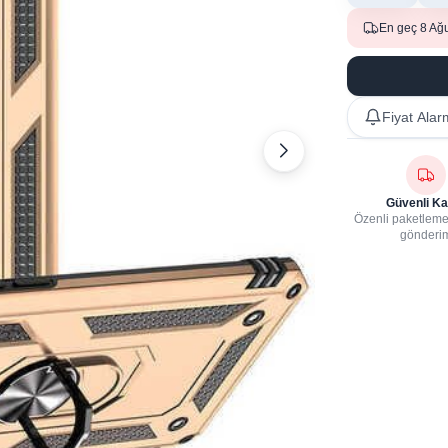
En geç 8 Ağ
Fiyat Alar
Güvenli Ka
Özenli paketleme,
gönderi