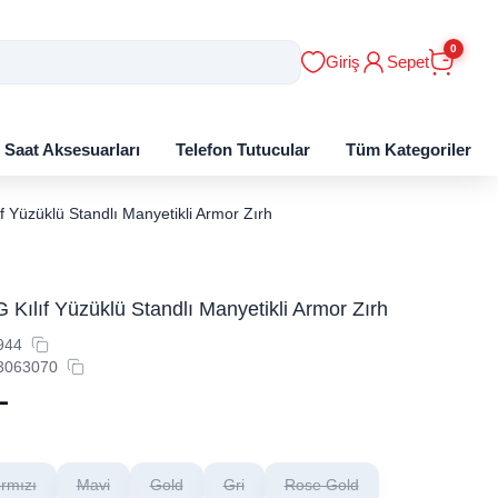
0
Giriş
Sepet
ı Saat Aksesuarları
Telefon Tutucular
Tüm Kategoriler
 Yüzüklü Standlı Manyetikli Armor Zırh
Kılıf Yüzüklü Standlı Manyetikli Armor Zırh
944
3063070
L
ırmızı
Mavi
Gold
Gri
Rose Gold