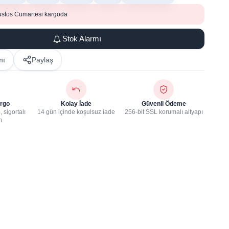
ustos Cumartesi kargoda
Stok Alarmı
mı
Paylaş
rgo
Kolay İade
Güvenli Ödeme
 sigortalı
14 gün içinde koşulsuz iade
256-bit SSL korumalı altyapı
m