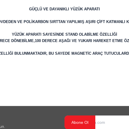
GÜÇLÜ VE DAYANIKLI YÜZÜK APARATI
VDEDEN VE POLİKARBON SIRTTAN YAPILMIŞ AŞIRI ÇİFT KATMANLI
YÜZÜK APARATI SAYESİNDE STAND OLABİLME ÖZELLİĞİ
ERECE DÖNEBİLME,100 DERECE AŞAĞI VE YUKARI HAREKET ETME ÖZ
ELLİĞİ BULUNMAKTADIR, BU SAYEDE MAGNETİC ARAÇ TUTUCULARDA
Abone Ol
un.