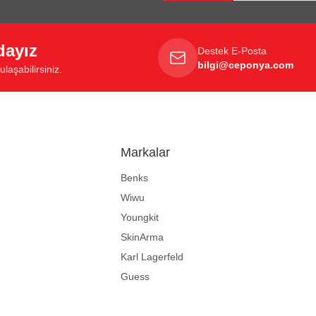
dayız
Destek E-Posta
bilgi@ceponya.com
laşabilirsiniz.
Markalar
Benks
Wiwu
Youngkit
SkinArma
Karl Lagerfeld
Guess