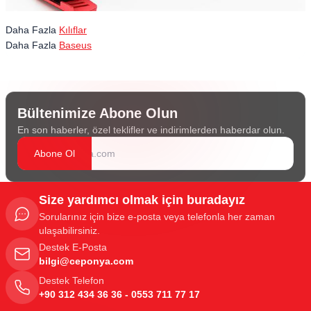
Daha Fazla
Kılıflar
Daha Fazla
Baseus
Bültenimize Abone Olun
En son haberler, özel teklifler ve indirimlerden haberdar olun.
Abone Ol
Size yardımcı olmak için buradayız
Sorularınız için bize e-posta veya telefonla her zaman
ulaşabilirsiniz.
Destek E-Posta
bilgi@ceponya.com
Destek Telefon
+90 312 434 36 36 - 0553 711 77 17