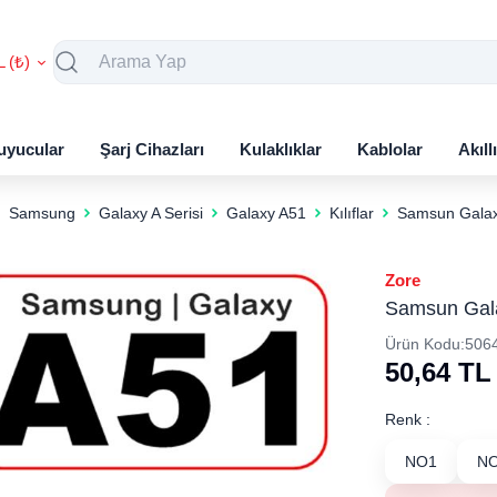
L (₺)
uyucular
Şarj Cihazları
Kulaklıklar
Kablolar
Akıll
Samsung
Galaxy A Serisi
Galaxy A51
Kılıflar
Samsun Galaxy
Zore
Samsun Galax
Ürün Kodu:
506
50,64
TL
Renk :
NO1
N