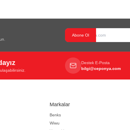
Abone Ol
un.
dayız
Destek E-Posta
bilgi@ceponya.com
laşabilirsiniz.
Markalar
Benks
Wiwu