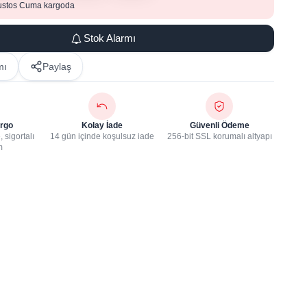
ustos Cuma kargoda
Stok Alarmı
mı
Paylaş
rgo
Kolay İade
Güvenli Ödeme
 sigortalı
14 gün içinde koşulsuz iade
256-bit SSL korumalı altyapı
m