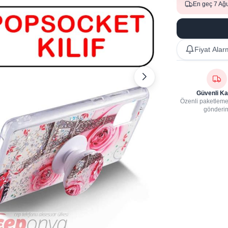
En geç 7 Ağ
Fiyat Alar
Güvenli Ka
Özenli paketleme,
gönderi