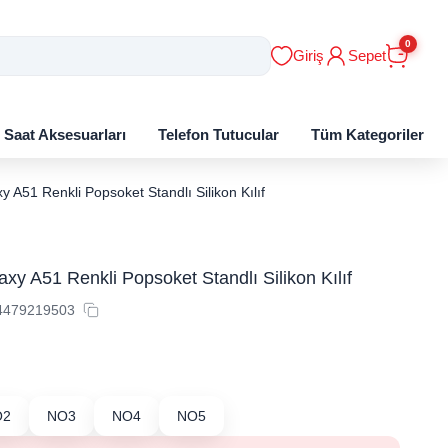
0
Giriş
Sepet
ı Saat Aksesuarları
Telefon Tutucular
Tüm Kategoriler
 A51 Renkli Popsoket Standlı Silikon Kılıf
y A51 Renkli Popsoket Standlı Silikon Kılıf
4479219503
O2
NO3
NO4
NO5