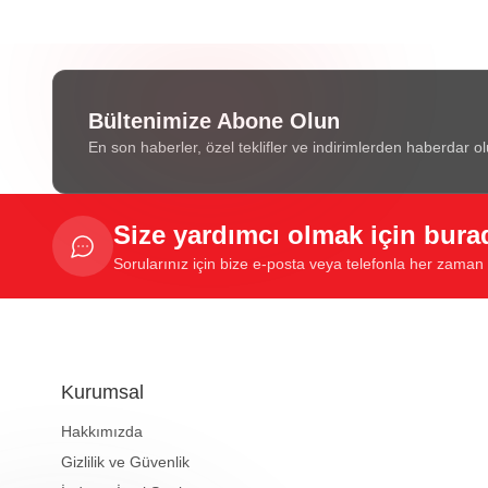
Bültenimize Abone Olun
En son haberler, özel teklifler ve indirimlerden haberdar ol
Size yardımcı olmak için bura
Sorularınız için bize e-posta veya telefonla her zaman u
Kurumsal
Hakkımızda
Gizlilik ve Güvenlik