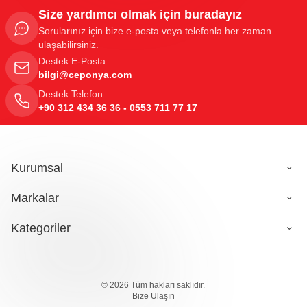
Size yardımcı olmak için buradayız
Sorularınız için bize e-posta veya telefonla her zaman
ulaşabilirsiniz.
Destek E-Posta
bilgi@ceponya.com
Destek Telefon
+90 312 434 36 36 - 0553 711 77 17
Kurumsal
Markalar
Kategoriler
149,80
TL
© 2026 Tüm hakları saklıdır.
Sepete Ekle
Bize Ulaşın