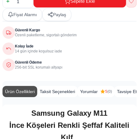
Sepete Ekle
Fiyat Alarmı
Paylaş
Güvenli Kargo
Özenli paketleme, sigortalı gönderim
Kolay İade
14 gün içinde koşulsuz iade
Güvenli Ödeme
256-bit SSL korumalı altyapı
Ürün Özellikleri
Taksit Seçenekleri
Yorumlar
Tavsiye Et
5
(0)
Samsung Galaxy M11
İnce Köşeleri Renkli Şeffaf Kaliteli
Kılf