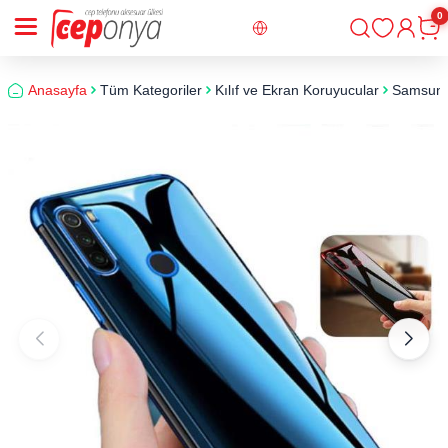
0
Giriş
Sepe
Anasayfa
Tüm Kategoriler
Kılıf ve Ekran Koruyucular
Samsun