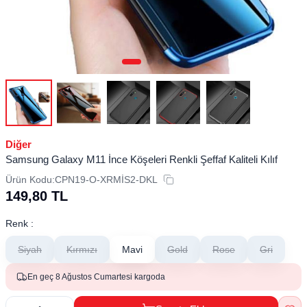
Diğer
Samsung Galaxy M11 İnce Köşeleri Renkli Şeffaf Kaliteli Kılıf
Ürün Kodu:
CPN19-O-XRMİS2-DKL
149,80
TL
Renk :
Siyah
Kırmızı
Mavi
Gold
Rose
Gri
En geç 8 Ağustos Cumartesi kargoda