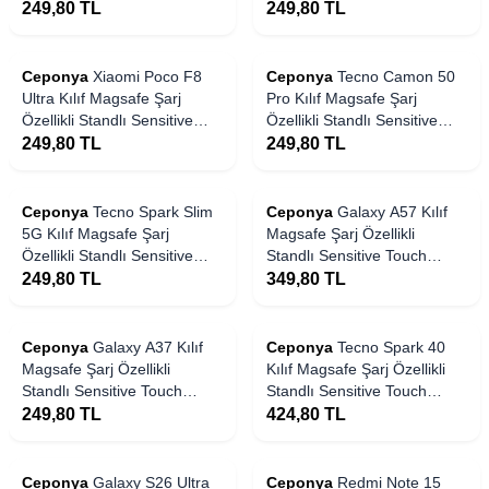
Samara Kapak
Samara Kapak
249,80
TL
249,80
TL
Ceponya
Xiaomi Poco F8
Ceponya
Tecno Camon 50
Ultra Kılıf Magsafe Şarj
Pro Kılıf Magsafe Şarj
Özellikli Standlı Sensitive
Özellikli Standlı Sensitive
Touch Samara Kapak
Touch Samara Kapak
249,80
TL
249,80
TL
Ceponya
Tecno Spark Slim
Ceponya
Galaxy A57 Kılıf
5G Kılıf Magsafe Şarj
Magsafe Şarj Özellikli
Özellikli Standlı Sensitive
Standlı Sensitive Touch
Touch Samara Kapak
Samara Kapak
249,80
TL
349,80
TL
Ceponya
Galaxy A37 Kılıf
Ceponya
Tecno Spark 40
Magsafe Şarj Özellikli
Kılıf Magsafe Şarj Özellikli
Standlı Sensitive Touch
Standlı Sensitive Touch
Samara Kapak
Samara Kapak
249,80
TL
424,80
TL
Ceponya
Galaxy S26 Ultra
Ceponya
Redmi Note 15