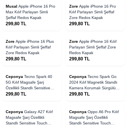
Musal
Apple iPhone 16 Pro
Zore
Apple iPhone 16 Pro
Max Kılıf Parlayan Simli
Kılıf Parlayan Simli Şeffaf
Şeffaf Redos Kapak
Zore Redos Kapak
299,80
TL
299,80
TL
Zore
Apple iPhone 16 Plus
Zore
Apple iPhone 16 Kılıf
Kılıf Parlayan Simli Şeffaf
Parlayan Simli Şeffaf Zore
Zore Redos Kapak
Redos Kapak
299,80
TL
299,80
TL
Ceponya
Tecno Spark 40
Ceponya
Tecno Spark Go
5G Kılıf Magsafe Şarj
2024 Kılıf Magnetik Standlı
Özellikli Standlı Sensitive
Kamera Korumalı Sürgülü
Touch Samara Kapak
Vega Kapak
299,80
TL
299,80
TL
Ceponya
Galaxy A27 Kılıf
Ceponya
Oppo A6 Pro Kılıf
Magsafe Şarj Özellikli
Magsafe Şarj Özellikli
Standlı Sensitive Touch
Standlı Sensitive Touch