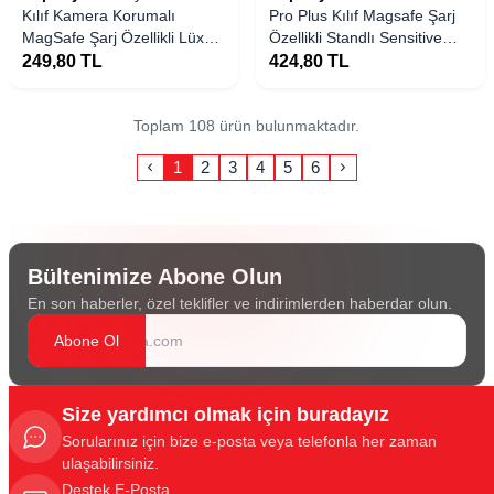
Kılıf Kamera Korumalı
Pro Plus Kılıf Magsafe Şarj
MagSafe Şarj Özellikli Lüx
Özellikli Standlı Sensitive
Şeffaf London Silikon Kapak
Touch Samara Kapak
249,80
TL
424,80
TL
Toplam 108 ürün bulunmaktadır.
1
2
3
4
5
6
Bültenimize Abone Olun
En son haberler, özel teklifler ve indirimlerden haberdar olun.
Abone Ol
Size yardımcı olmak için buradayız
Sorularınız için bize e-posta veya telefonla her zaman
ulaşabilirsiniz.
Destek E-Posta