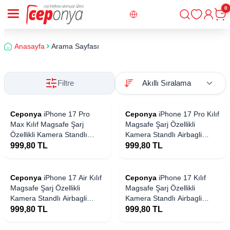
0
Giriş
Sepe
Anasayfa
Arama Sayfası
Filtre
Ceponya
iPhone 17 Pro
Ceponya
iPhone 17 Pro Kılıf
Max Kılıf Magsafe Şarj
Magsafe Şarj Özellikli
Özellikli Kamera Standlı
Kamera Standlı Airbagli
Airbagli Leke Tutmaz Lüx
Leke Tutmaz Lüx Kapak
999,80
TL
999,80
TL
Kapak
Ceponya
iPhone 17 Air Kılıf
Ceponya
iPhone 17 Kılıf
Magsafe Şarj Özellikli
Magsafe Şarj Özellikli
Kamera Standlı Airbagli
Kamera Standlı Airbagli
Leke Tutmaz Lüx Kapak
Leke Tutmaz Lüx Kapak
999,80
TL
999,80
TL