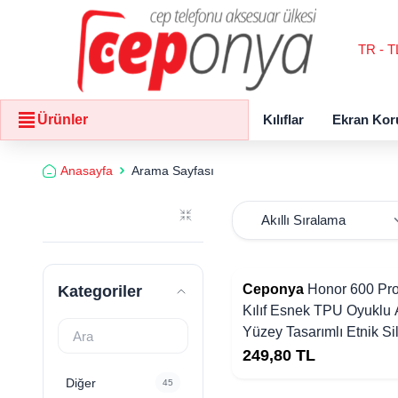
TR - T
Kılıflar
Ekran Kor
Ürünler
Anasayfa
Arama Sayfası
Ceponya
Honor 600 Pr
Kategoriler
Kılıf Esnek TPU Oyuklu 
Yüzey Tasarımlı Etnik Si
Kapak
249,80
TL
Diğer
45