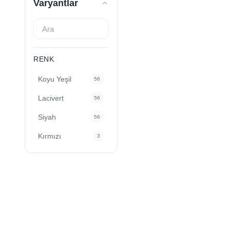
Varyantlar
RENK
Koyu Yeşil
56
Lacivert
56
Siyah
56
Kırmızı
3