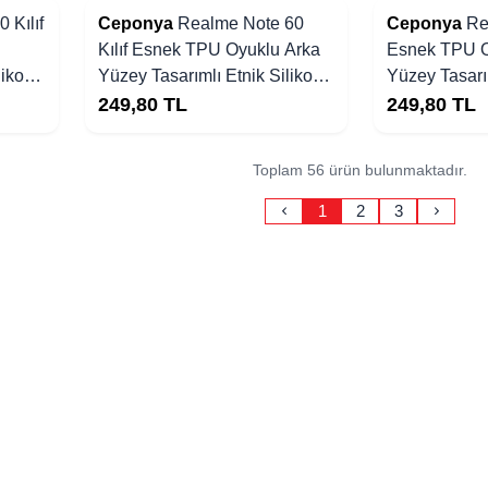
 Kılıf
Ceponya
Realme Note 60
Ceponya
Re
Kılıf Esnek TPU Oyuklu Arka
Esnek TPU O
likon
Yüzey Tasarımlı Etnik Silikon
Yüzey Tasarım
Kapak
Kapak
249,80
TL
249,80
TL
Toplam 56 ürün bulunmaktadır.
1
2
3