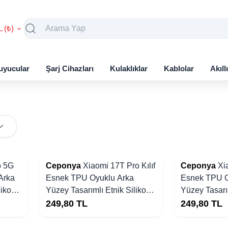
L (₺)
uyucular
Şarj Cihazları
Kulaklıklar
Kablolar
Akıll
o 5G
Ceponya
Xiaomi 17T Pro Kılıf
Ceponya
Xi
Arka
Esnek TPU Oyuklu Arka
Esnek TPU O
likon
Yüzey Tasarımlı Etnik Silikon
Yüzey Tasarım
Kapak
Kapak
249,80
TL
249,80
TL