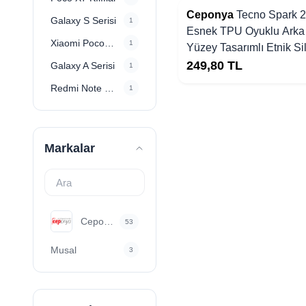
Ceponya
Tecno Spark 20
Galaxy S Serisi
1
Esnek TPU Oyuklu Arka
Xiaomi Pocophone Serisi
1
Yüzey Tasarımlı Etnik Si
Kapak
249,80
TL
Galaxy A Serisi
1
Redmi Note 13 Pro 4G Kılıf
1
Markalar
Ceponya
53
Musal
3