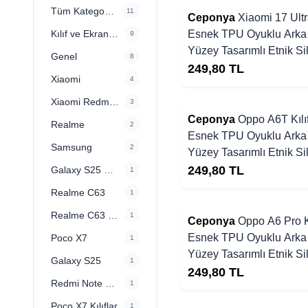
Tüm Kategoriler
11
Ceponya
Xiaomi 17 Ultra
Kılıf ve Ekran Koruyucular
Esnek TPU Oyuklu Arka
9
Yüzey Tasarımlı Etnik Si
Genel
8
Kapak
249,80
TL
Xiaomi
4
Xiaomi Redmi Serisi
3
Ceponya
Oppo A6T Kılı
Realme
2
Esnek TPU Oyuklu Arka
Samsung
2
Yüzey Tasarımlı Etnik Si
Kapak
249,80
TL
Galaxy S25 Kılıflar
1
Realme C63
1
Realme C63 Kılıflar
1
Ceponya
Oppo A6 Pro Kı
Esnek TPU Oyuklu Arka
Poco X7
1
Yüzey Tasarımlı Etnik Si
Galaxy S25
1
Kapak
249,80
TL
Redmi Note 13 Pro 4G
1
Poco X7 Kılıflar
1