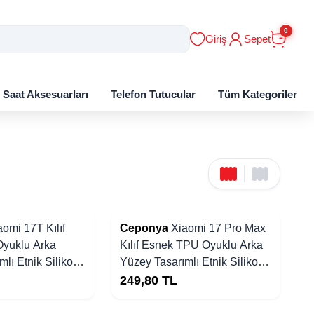
0
Giriş
Sepet
ı Saat Aksesuarları
Telefon Tutucular
Tüm Kategoriler
aomi 17T Kılıf
Ceponya
Xiaomi 17 Pro Max
yuklu Arka
Kılıf Esnek TPU Oyuklu Arka
lı Etnik Silikon
Yüzey Tasarımlı Etnik Silikon
Kapak
249,80
TL