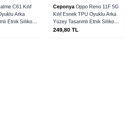
alme C61 Kılıf
Ceponya
Oppo Reno 11F 5G
yuklu Arka
Kılıf Esnek TPU Oyuklu Arka
lı Etnik Silikon
Yüzey Tasarımlı Etnik Silikon
Kapak
249,80
TL