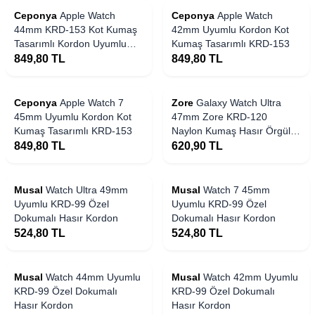
Ceponya
Apple Watch
Ceponya
Apple Watch
44mm KRD-153 Kot Kumaş
42mm Uyumlu Kordon Kot
Tasarımlı Kordon Uyumlu
Kumaş Tasarımlı KRD-153
Kordon Kot Kumaş Tasarımlı
849,80
TL
849,80
TL
KRD-153
Ceponya
Apple Watch 7
Zore
​​Galaxy Watch Ultra
45mm Uyumlu Kordon Kot
47mm Zore KRD-120
Kumaş Tasarımlı KRD-153
Naylon Kumaş Hasır Örgülü
Kordon
849,80
TL
620,90
TL
Musal
Watch Ultra 49mm
Musal
Watch 7 45mm
Uyumlu KRD-99 Özel
Uyumlu KRD-99 Özel
Dokumalı Hasır Kordon
Dokumalı Hasır Kordon
524,80
TL
524,80
TL
Musal
Watch 44mm Uyumlu
Musal
Watch 42mm Uyumlu
KRD-99 Özel Dokumalı
KRD-99 Özel Dokumalı
Hasır Kordon
Hasır Kordon