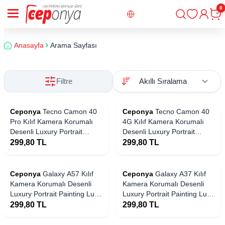
0
Giriş
Sepe
Anasayfa
Arama Sayfası
Filtre
Ceponya
Tecno Camon 40
Ceponya
Tecno Camon 40
Pro Kılıf Kamera Korumalı
4G Kılıf Kamera Korumalı
Desenli Luxury Portrait
Desenli Luxury Portrait
Painting Lusi Kapak
Painting Lusi Kapak
299,80
TL
299,80
TL
Ceponya
Galaxy A57 Kılıf
Ceponya
Galaxy A37 Kılıf
Kamera Korumalı Desenli
Kamera Korumalı Desenli
Luxury Portrait Painting Lusi
Luxury Portrait Painting Lusi
Kapak
Kapak
299,80
TL
299,80
TL