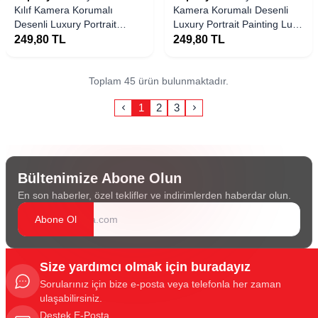
Kılıf Kamera Korumalı
Kamera Korumalı Desenli
Desenli Luxury Portrait
Luxury Portrait Painting Lusi
Painting Lusi Kapak
Kapak
249,80
TL
249,80
TL
Toplam 45 ürün bulunmaktadır.
1
2
3
Bültenimize Abone Olun
En son haberler, özel teklifler ve indirimlerden haberdar olun.
Abone Ol
Size yardımcı olmak için buradayız
Sorularınız için bize e-posta veya telefonla her zaman
ulaşabilirsiniz.
Destek E-Posta