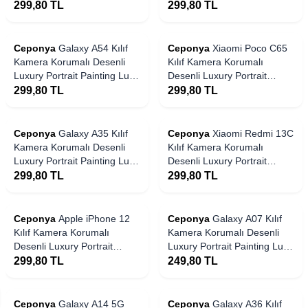
Painting Lusi Kapak
Portrait Painting Lusi Kapak
299,80
TL
299,80
TL
Ceponya
Galaxy A54 Kılıf
Ceponya
Xiaomi Poco C65
Kamera Korumalı Desenli
Kılıf Kamera Korumalı
Luxury Portrait Painting Lusi
Desenli Luxury Portrait
Kapak
Painting Lusi Kapak
299,80
TL
299,80
TL
Ceponya
Galaxy A35 Kılıf
Ceponya
Xiaomi Redmi 13C
Kamera Korumalı Desenli
Kılıf Kamera Korumalı
Luxury Portrait Painting Lusi
Desenli Luxury Portrait
Kapak
Painting Lusi Kapak
299,80
TL
299,80
TL
Ceponya
Apple iPhone 12
Ceponya
Galaxy A07 Kılıf
Kılıf Kamera Korumalı
Kamera Korumalı Desenli
Desenli Luxury Portrait
Luxury Portrait Painting Lusi
Painting Lusi Kapak
Kapak
299,80
TL
249,80
TL
Ceponya
Galaxy A14 5G
Ceponya
Galaxy A36 Kılıf