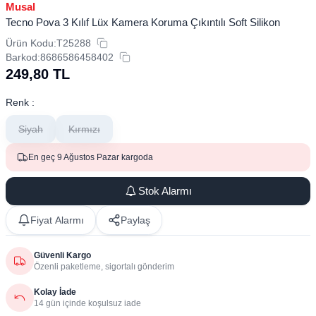
Musal
Tecno Pova 3 Kılıf Lüx Kamera Koruma Çıkıntılı Soft Silikon
Ürün Kodu:
T25288
Barkod:
8686586458402
249,80
TL
Renk :
Siyah
Kırmızı
En geç 9 Ağustos Pazar kargoda
Stok Alarmı
Fiyat Alarmı
Paylaş
Güvenli Kargo
Özenli paketleme, sigortalı gönderim
Kolay İade
14 gün içinde koşulsuz iade