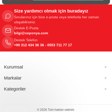
Size yardımcı olmak için buradayız
Sorularınız için bize e-posta veya telefonla her zaman
ulaşabilirsiniz.
Destek E-Posta
bilgi@ceponya.com
Destek Telefon
+90 312 434 36 36 - 0553 711 77 17
Kurumsal
Markalar
Kategoriler
© 2026 Tüm hakları saklıdır.