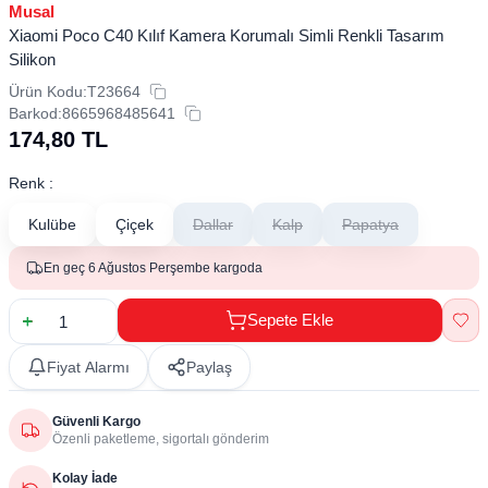
Musal
Xiaomi Poco C40 Kılıf Kamera Korumalı Simli Renkli Tasarım
Silikon
Ürün Kodu:
T23664
Barkod:
8665968485641
174,80
TL
Renk :
Kulübe
Çiçek
Dallar
Kalp
Papatya
En geç 6 Ağustos Perşembe kargoda
Sepete Ekle
Fiyat Alarmı
Paylaş
Güvenli Kargo
Özenli paketleme, sigortalı gönderim
Kolay İade