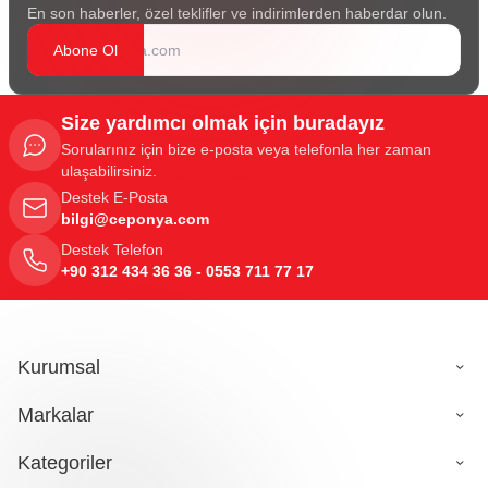
En son haberler, özel teklifler ve indirimlerden haberdar olun.
Abone Ol
Size yardımcı olmak için buradayız
Sorularınız için bize e-posta veya telefonla her zaman
ulaşabilirsiniz.
Destek E-Posta
bilgi@ceponya.com
Destek Telefon
+90 312 434 36 36 - 0553 711 77 17
Kurumsal
Markalar
Kategoriler