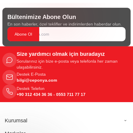
Bültenimize Abone Olun
En son haberler, özel teklifler ve indirimlerden haberdar olun.
Abone Ol
Size yardımcı olmak için buradayız
Sorularınız için bize e-posta veya telefonla her zaman
ulaşabilirsiniz.
Destek E-Posta
bilgi@ceponya.com
Destek Telefon
+90 312 434 36 36 - 0553 711 77 17
Kurumsal