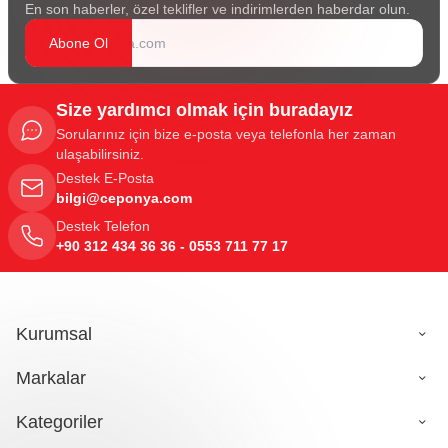
En son haberler, özel teklifler ve indirimlerden haberdar olun.
Abone Ol
Size yardımcı olmak için buradayız
Sorularınız için bize e-posta veya telefonla her zaman
ulaşabilirsiniz.
Destek E-Posta
bilgi@ceponya.com
Destek Telefon
+90 312 434 36 36 - 0553 711 77 17
Kurumsal
Markalar
Kategoriler