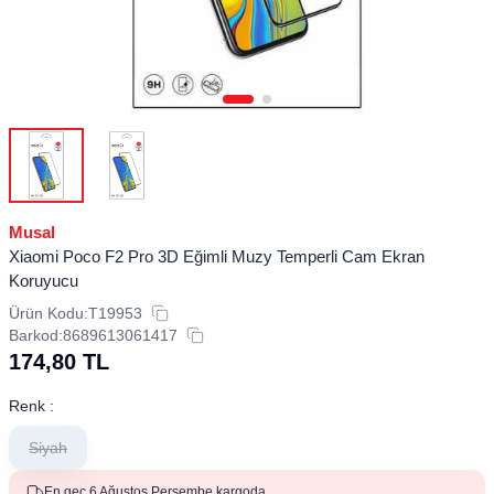
Musal
Xiaomi Poco F2 Pro 3D Eğimli Muzy Temperli Cam Ekran
Koruyucu
Ürün Kodu:
T19953
Barkod:
8689613061417
174,80
TL
Renk :
Siyah
En geç 6 Ağustos Perşembe kargoda