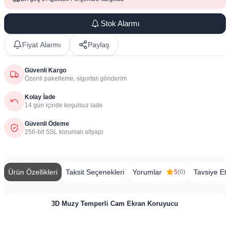
Stok Alarmı
Fiyat Alarmı
Paylaş
Güvenli Kargo
Özenli paketleme, sigortalı gönderim
Kolay İade
14 gün içinde koşulsuz iade
Güvenli Ödeme
256-bit SSL korumalı altyapı
Ürün Özellikleri
Taksit Seçenekleri
Yorumlar
Tavsiye Et
5
(0)
3D Muzy Temperli Cam Ekran Koruyucu