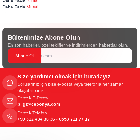
Daha Fazla
Musal
Bültenimize Abone Olun
En son haberler, özel teklifler ve indirimlerden haberdar olun.
Abone Ol
Size yardımcı olmak için buradayız
Sorularınız için bize e-posta veya telefonla her zaman
ulaşabilirsiniz.
Destek E-Posta
bilgi@ceponya.com
Destek Telefon
+90 312 434 36 36 - 0553 711 77 17