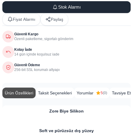
Stok Alarmı
Fiyat Alarmı
Paylaş
Güvenli Kargo
Özenli paketleme, sigortalı gönderim
Kolay İade
14 gün içinde koşulsuz iade
Güvenli Ödeme
256-bit SSL korumalı altyapı
Ürün Özellikleri
Taksit Seçenekleri
Yorumlar
Tavsiye Et
5
(0)
Zore Biye Silikon
​​Soft ve pürüzsüz dış yüzey