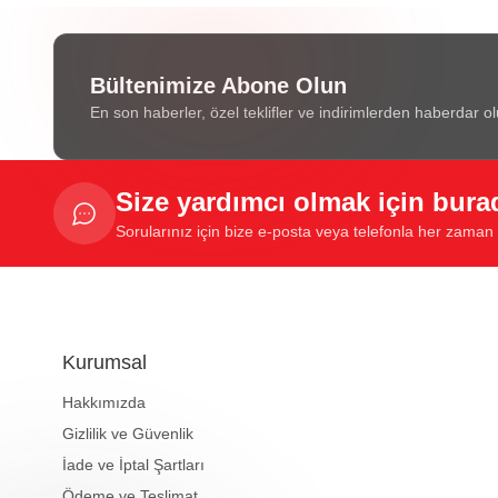
Bültenimize Abone Olun
En son haberler, özel teklifler ve indirimlerden haberdar ol
Size yardımcı olmak için bura
Sorularınız için bize e-posta veya telefonla her zaman u
Kurumsal
Hakkımızda
Gizlilik ve Güvenlik
İade ve İptal Şartları
Ödeme ve Teslimat