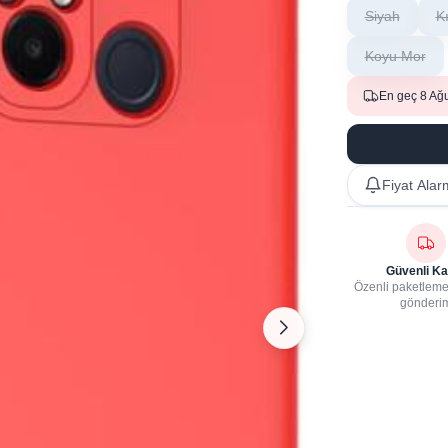
Siyah
K
Koyu Mor
En geç 8 Ağ
Fiyat Alar
Güvenli Ka
Özenli paketleme,
gönderi