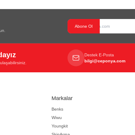
Abone Ol
un.
dayız
Destek E-Posta
bilgi@ceponya.com
laşabilirsiniz.
Markalar
Benks
Wiwu
Youngkit
SkinArma