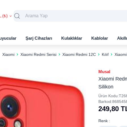
L (₺)
uyucular
Şarj Cihazları
Kulaklıklar
Kablolar
Akıll
Xiaomi
Xiaomi Redmi Serisi
Xiaomi Redmi 12C
Kılıf
Xiaomi
Musal
Xiaomi Redm
Silikon
Ürün Kodu:
T26
Barkod:
868545
249,80
T
Renk :