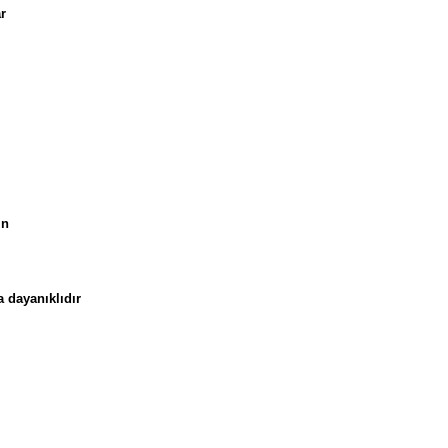
r
in
 dayanıklıdır