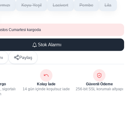
ırmızı
Koyu Yeşil
Lacivert
Pembe
Lila
ustos Cumartesi kargoda
Stok Alarmı
mı
Paylaş
rgo
Kolay İade
Güvenli Ödeme
 sigortalı
14 gün içinde koşulsuz iade
256-bit SSL korumalı altyapı
m