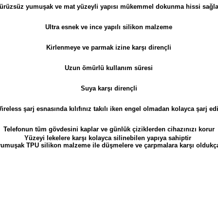
ürüzsüz yumuşak ve m
at yüzeyli yapısı mükemmel dokunma hissi sağla
Ultra esnek ve ince yapılı silikon malzeme
Kirlenmeye ve parmak izine karşı dirençli
Uzun ömürlü kullanım süresi
Suya karşı dirençli
ireless şarj esnasında kılıfınız takılı iken engel olmadan kolayca şarj ed
Telefonun tüm gövdesini kaplar ve günlük çiziklerden cihazınızı korur
Yüzeyi lekelere karşı kolayca silinebilen yapıya sahiptir
f yumuşak TPU silikon malzeme ile düşmelere ve çarpmalara karşı oldukça