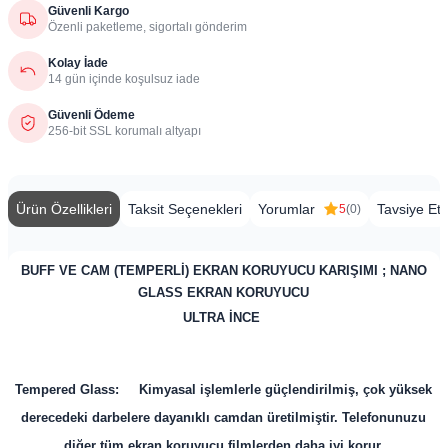
Güvenli Kargo
Özenli paketleme, sigortalı gönderim
Kolay İade
14 gün içinde koşulsuz iade
Güvenli Ödeme
256-bit SSL korumalı altyapı
Ürün Özellikleri
Taksit Seçenekleri
Yorumlar
Tavsiye Et
5
(0)
BUFF VE CAM (TEMPERLİ) EKRAN KORUYUCU KARIŞIMI ; NANO
GLASS EKRAN KORUYUCU
ULTRA İNCE
Tempered Glass: Kimyasal işlemlerle güçlendirilmiş, çok yüksek
derecedeki darbelere dayanıklı camdan üretilmiştir. Telefonunuzu
diğer tüm ekran koruyucu filmlerden daha iyi korur.