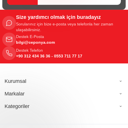
Size yardımcı olmak için buradayız
Sorularınız için bize e-posta veya telefonla her zaman
ulaşabilirsiniz.
Destek E-Posta
bilgi@ceponya.com
Destek Telefon
+90 312 434 36 36 - 0553 711 77 17
Kurumsal
Markalar
Kategoriler