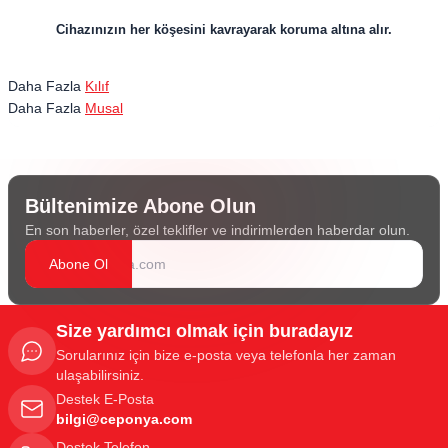
​​​​​​​Cihazınızın her köşesini kavrayarak koruma altına alır.
Daha Fazla
Kılıf
Daha Fazla
Musal
Bültenimize Abone Olun
En son haberler, özel teklifler ve indirimlerden haberdar olun.
Abone Ol
Size yardımcı olmak için buradayız
Sorularınız için bize e-posta veya telefonla her zaman
ulaşabilirsiniz.
Destek E-Posta
bilgi@ceponya.com
Destek Telefon