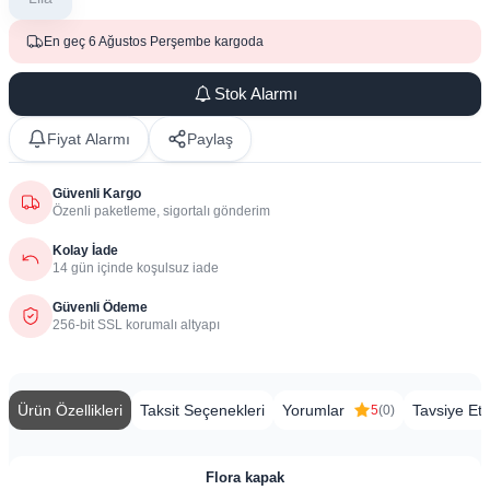
En geç 6 Ağustos Perşembe kargoda
Stok Alarmı
Fiyat Alarmı
Paylaş
Güvenli Kargo
Özenli paketleme, sigortalı gönderim
Kolay İade
14 gün içinde koşulsuz iade
Güvenli Ödeme
256-bit SSL korumalı altyapı
Ürün Özellikleri
Taksit Seçenekleri
Yorumlar
Tavsiye Et
5
(0)
Flora kapak