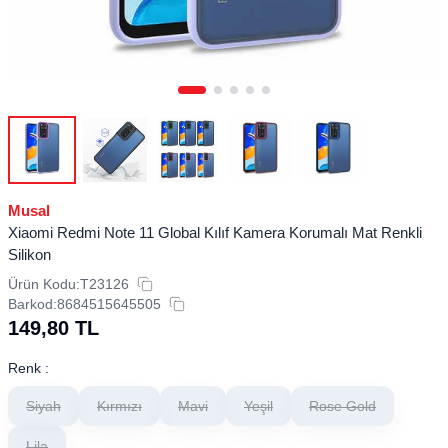
Musal
Xiaomi Redmi Note 11 Global Kılıf Kamera Korumalı Mat Renkli
Silikon
Ürün Kodu:
T23126
Barkod:
8684515645505
149,80
TL
Renk :
Siyah
Kırmızı
Mavi
Yeşil
Rose Gold
Lila