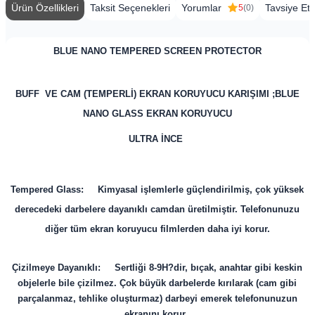
Ürün Özellikleri
Taksit Seçenekleri
Yorumlar
Tavsiye Et
5
(0)
BLUE NANO TEMPERED SCREEN PROTECTOR
BUFF VE CAM (TEMPERLİ) EKRAN KORUYUCU KARIŞIMI ;BLUE
NANO GLASS EKRAN KORUYUCU
ULTRA İNCE
Tempered Glass: Kimyasal işlemlerle güçlendirilmiş, çok yüksek
derecedeki darbelere dayanıklı camdan üretilmiştir. Telefonunuzu
diğer tüm ekran koruyucu filmlerden daha iyi korur.
Çizilmeye Dayanıklı: Sertliği 8-9H?dir, bıçak, anahtar gibi keskin
objelerle bile çizilmez. Çok büyük darbelerde kırılarak (cam gibi
parçalanmaz, tehlike oluşturmaz) darbeyi emerek telefonunuzun
ekranını korur.