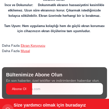
İnce ve Dokunulur: Dokunmatik ekranın hassasiyetini kesinlikle
etkilemez. Uzun süre ekranınızı korur. Çıkarmak istediğinizde
kolayca sökülebilir. Ekran üzerinde herhangi bir iz bırakmaz.
Tam Uyum: Hem uygulama kolaylığı hem de güçlü ekran koruması
için cihazınızın ekran ölçülerine tam uyumludur.
Daha Fazla
Ekran Koruyucu
Daha Fazla
Musal
Bültenimize Abone Olun
En son haberler, özel teklifler ve indirimlerden haberdar olun.
Abone Ol
Size yardımcı olmak için buradayız