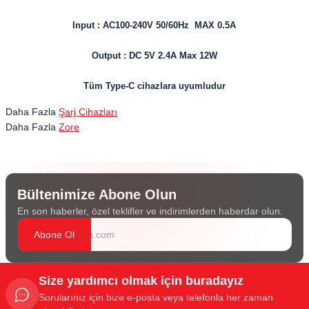
Input : AC100-240V 50/60Hz MAX 0.5A
Output : DC 5V 2.4A Max 12W
Tüm Type-C cihazlara uyumludur
Daha Fazla
Şarj Cihazları
Daha Fazla
Zore
Bültenimize Abone Olun
En son haberler, özel teklifler ve indirimlerden haberdar olun.
Abone Ol
Size yardımcı olmak için buradayız
Sorularınız için bize e-posta veya telefonla her zaman