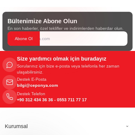
Bültenimize Abone Olun
En son haberler, özel teklifler ve indirimlerden haberdar olun.
Abone Ol
Size yardımcı olmak için buradayız
Sorularınız için bize e-posta veya telefonla her zaman
ulaşabilirsiniz.
Destek E-Posta
bilgi@ceponya.com
Destek Telefon
+90 312 434 36 36 - 0553 711 77 17
Kurumsal