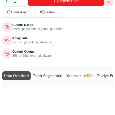
Sepete Ekle
Fiyat Alarmı
Paylaş
Güvenli Kargo
Özenli paketleme, sigortalı gönderim
Kolay İade
14 gün içinde koşulsuz iade
Güvenli Ödeme
256-bit SSL korumalı altyapı
Ürün Özellikleri
Taksit Seçenekleri
Yorumlar
Tavsiye Et
5
(0)