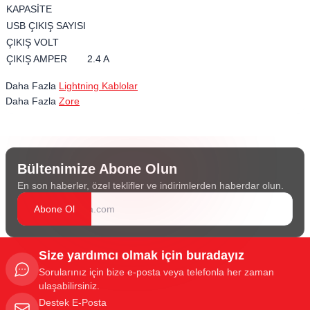
KAPASİTE
USB ÇIKIŞ SAYISI
ÇIKIŞ VOLT
ÇIKIŞ AMPER
2.4 A
Daha Fazla
Lightning Kablolar
Daha Fazla
Zore
Bültenimize Abone Olun
En son haberler, özel teklifler ve indirimlerden haberdar olun.
Abone Ol
Size yardımcı olmak için buradayız
Sorularınız için bize e-posta veya telefonla her zaman
ulaşabilirsiniz.
Destek E-Posta