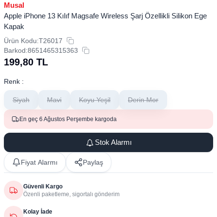
Musal
Apple iPhone 13 Kılıf Magsafe Wireless Şarj Özellikli Silikon Ege
Kapak
Ürün Kodu:
T26017
Barkod:
8651465315363
199,80
TL
Renk :
Siyah
Mavi
Koyu Yeşil
Derin Mor
En geç 6 Ağustos Perşembe kargoda
Stok Alarmı
Fiyat Alarmı
Paylaş
Güvenli Kargo
Özenli paketleme, sigortalı gönderim
Kolay İade