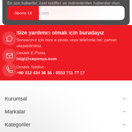
En son haberler, özel teklifler ve indirimlerden haberdar olun.
Abone Ol
Size yardımcı olmak için buradayız
Sorularınız için bize e-posta veya telefonla her zaman
ulaşabilirsiniz.
Destek E-Posta
bilgi@ceponya.com
Destek Telefon
+90 312 434 36 36 - 0553 711 77 17
Kurumsal
Markalar
Kategoriler