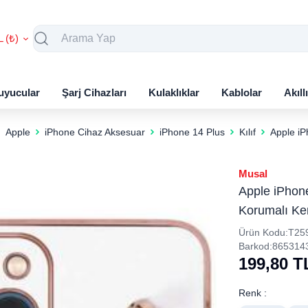
L (₺)
uyucular
Şarj Cihazları
Kulaklıklar
Kablolar
Akıll
Apple
iPhone Cihaz Aksesuar
iPhone 14 Plus
Kılıf
Apple iPh
Musal
Apple iPhone 
Korumalı Ken
Ürün Kodu:
T25
Barkod:
865314
199,80
T
Renk :