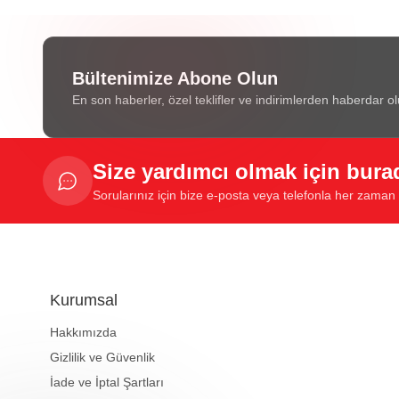
Bültenimize Abone Olun
En son haberler, özel teklifler ve indirimlerden haberdar ol
Size yardımcı olmak için bura
Sorularınız için bize e-posta veya telefonla her zaman u
Kurumsal
Hakkımızda
Gizlilik ve Güvenlik
İade ve İptal Şartları