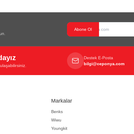
Abone Ol
un.
dayız
Destek E-Posta
bilgi@ceponya.com
laşabilirsiniz.
Markalar
Benks
Wiwu
Youngkit