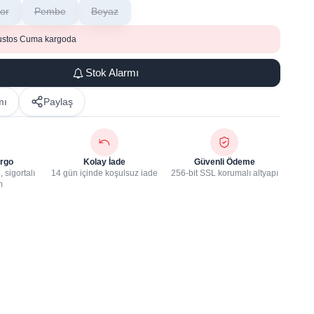
or
Pembe
Beyaz
ustos Cuma kargoda
Stok Alarmı
mı
Paylaş
rgo
Kolay İade
Güvenli Ödeme
 sigortalı
14 gün içinde koşulsuz iade
256-bit SSL korumalı altyapı
m