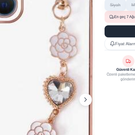
Siyah
M
En geç 7 Ağ
Fiyat Alar
Güvenli Ka
Özenli paketleme,
gönderi