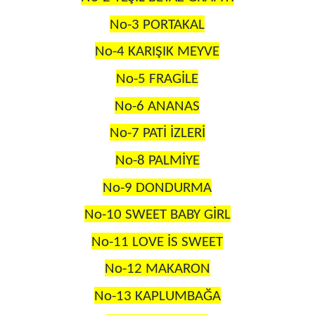
No-3 PORTAKAL
No-4 KARIŞIK MEYVE
No-5 FRAGİLE
No-6 ANANAS
No-7 PATİ İZLERİ
No-8 PALMİYE
No-9 DONDURMA
No-10 SWEET BABY GİRL
No-11 LOVE İS SWEET
No-12 MAKARON
No-13 KAPLUMBAĞA