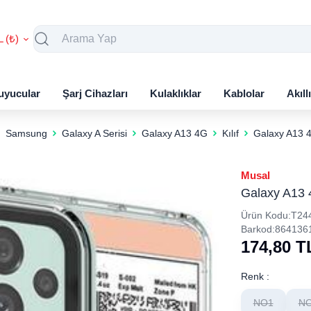
L (₺)
uyucular
Şarj Cihazları
Kulaklıklar
Kablolar
Akıll
Samsung
Galaxy A Serisi
Galaxy A13 4G
Kılıf
Galaxy A13 4G
Musal
Galaxy A13 4
Ürün Kodu:
T24
Barkod:
864136
174,80
T
Renk :
NO1
N