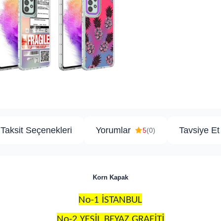
Taksit Seçenekleri
Yorumlar
Tavsiye Et
5
(0)
Korn Kapak
No-1 İSTANBUL
No-2 YEŞİL BEYAZ GRAFİTİ