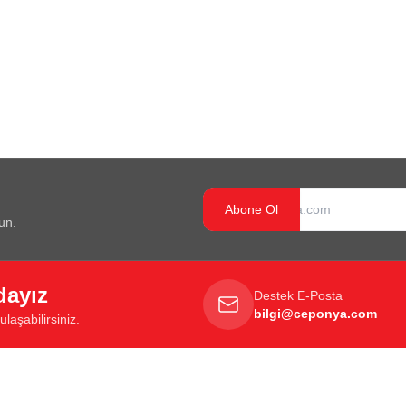
Abone Ol
un.
dayız
Destek E-Posta
bilgi@ceponya.com
laşabilirsiniz.