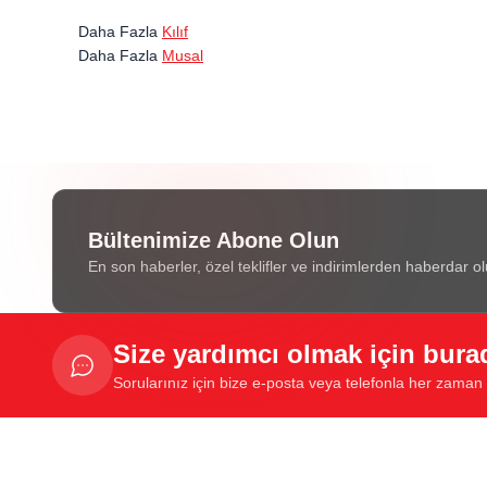
Daha Fazla
Kılıf
Daha Fazla
Musal
Bültenimize Abone Olun
En son haberler, özel teklifler ve indirimlerden haberdar ol
Size yardımcı olmak için bura
Sorularınız için bize e-posta veya telefonla her zaman u