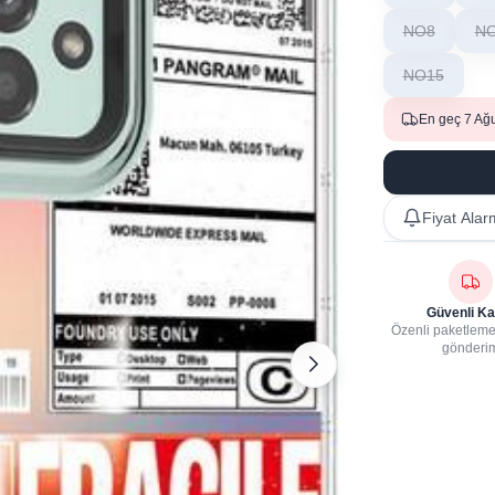
NO8
N
NO15
En geç 7 Ağ
Fiyat Alar
Güvenli Ka
Özenli paketleme,
gönderi