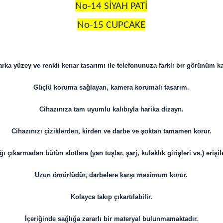
No-14 SİYAH PATİ
No-15 CUPCAKE
arka yüzey ve renkli kenar tasarımı ile telefonunuza farklı bir görünüm ka
Güçlü koruma sağlayan, kamera korumalı tasarım.
Cihazınıza tam uyumlu kalıbıyla harika dizayn.
Cihazınızı çiziklerden, kirden ve darbe ve şoktan tamamen korur.
ı çıkarmadan bütün slotlara (yan tuşlar, şarj, kulaklık girişleri vs.) erişile
Uzun ömürlüdür, darbelere karşı maximum korur.
Kolayca takıp çıkartılabilir.
İçeriğinde sağlığa zararlı bir materyal bulunmamaktadır.