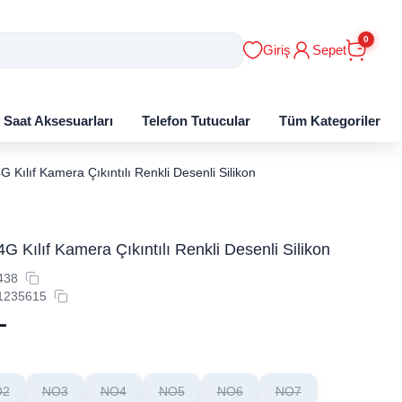
0
Giriş
Sepet
ı Saat Aksesuarları
Telefon Tutucular
Tüm Kategoriler
 Kılıf Kamera Çıkıntılı Renkli Desenli Silikon
G Kılıf Kamera Çıkıntılı Renkli Desenli Silikon
438
1235615
L
O2
NO3
NO4
NO5
NO6
NO7