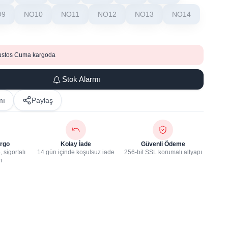
O9
NO10
NO11
NO12
NO13
NO14
ustos Cuma kargoda
Stok Alarmı
mı
Paylaş
rgo
Kolay İade
Güvenli Ödeme
 sigortalı
14 gün içinde koşulsuz iade
256-bit SSL korumalı altyapı
m