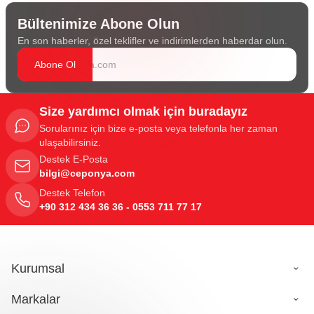
Bültenimize Abone Olun
En son haberler, özel teklifler ve indirimlerden haberdar olun.
Abone Ol
Size yardımcı olmak için buradayız
Sorularınız için bize e-posta veya telefonla her zaman
ulaşabilirsiniz.
Destek E-Posta
bilgi@ceponya.com
Destek Telefon
+90 312 434 36 36 - 0553 711 77 17
Kurumsal
Markalar