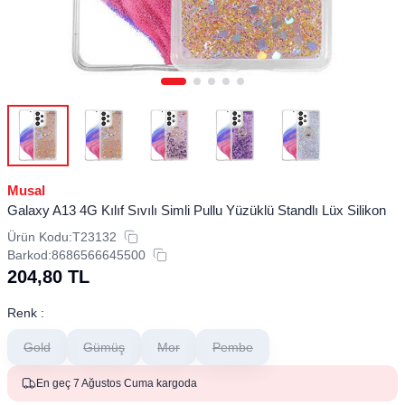
Musal
Galaxy A13 4G Kılıf Sıvılı Simli Pullu Yüzüklü Standlı Lüx Silikon
Ürün Kodu:
T23132
Barkod:
8686566645500
204,80
TL
Renk :
Gold
Gümüş
Mor
Pembe
En geç 7 Ağustos Cuma kargoda