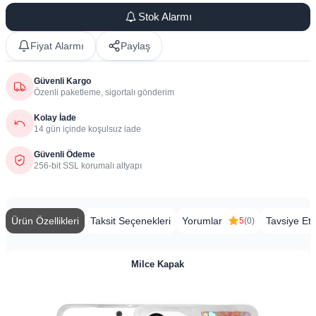
Stok Alarmı
Fiyat Alarmı
Paylaş
Güvenli Kargo
Özenli paketleme, sigortalı gönderim
Kolay İade
14 gün içinde koşulsuz iade
Güvenli Ödeme
256-bit SSL korumalı altyapı
Ürün Özellikleri
Taksit Seçenekleri
Yorumlar
Tavsiye Et
5
(0)
Milce Kapak