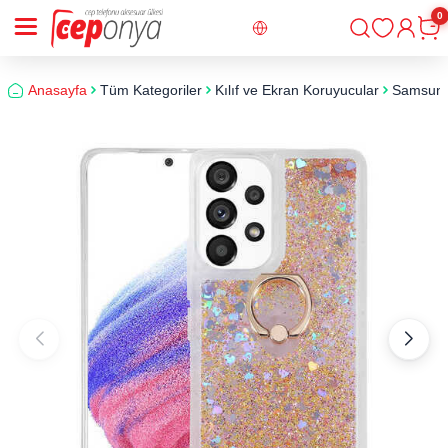
0
Giriş
Sepe
Anasayfa
Tüm Kategoriler
Kılıf ve Ekran Koruyucular
Samsun