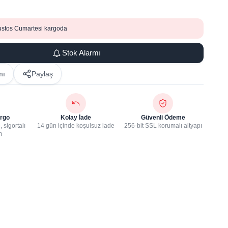
ustos Cumartesi kargoda
Stok Alarmı
mı
Paylaş
rgo
Kolay İade
Güvenli Ödeme
 sigortalı
14 gün içinde koşulsuz iade
256-bit SSL korumalı altyapı
m