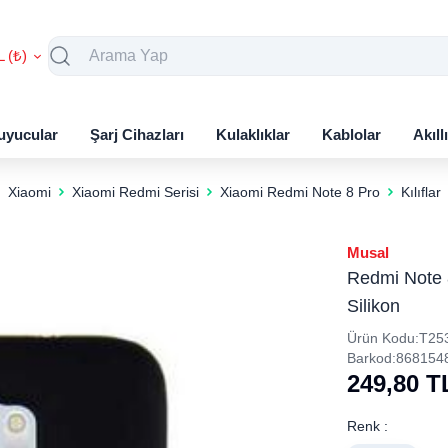
L (₺)
uyucular
Şarj Cihazları
Kulaklıklar
Kablolar
Akıll
Xiaomi
Xiaomi Redmi Serisi
Xiaomi Redmi Note 8 Pro
Kılıflar
Musal
Redmi Note 8
Silikon
Ürün Kodu:
T25
Barkod:
868154
249,80
T
Renk :