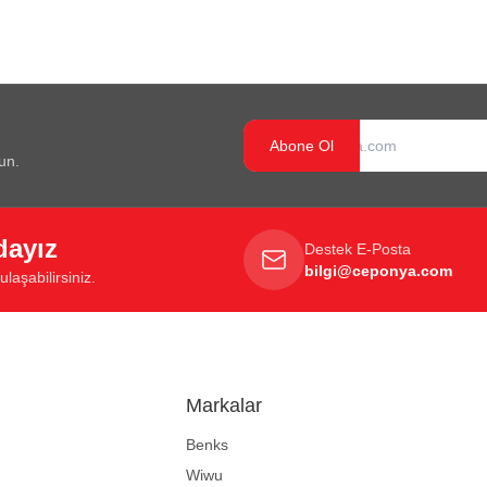
Abone Ol
un.
dayız
Destek E-Posta
bilgi@ceponya.com
laşabilirsiniz.
Markalar
Benks
Wiwu