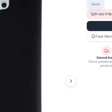
Siyah
En geç 8 Ağ
Fiyat Alar
Güvenli Ka
Özenli paketleme,
gönderi