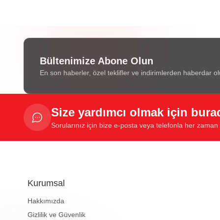
Bültenimize Abone Olun
En son haberler, özel teklifler ve indirimlerden haberdar ol
Size yardımcı olmak için bura
Sorularınız için bize e-posta veya telefonla her zaman u
Kurumsal
Hakkımızda
Gizlilik ve Güvenlik