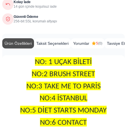
Kolay İade
14 gün içinde koşulsuz iade
Güvenli Ödeme
256-bit SSL korumalı altyapı
Ürün Özellikleri
Taksit Seçenekleri
Yorumlar
Tavsiye Et
5
(0)
NO: 1 UÇAK BİLETİ
NO:2 BRUSH STREET
NO:3 TAKE ME TO PARİS
NO:4 İSTANBUL
NO:5 DİET STARTS MONDAY
NO:6 CONTACT