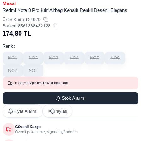
Musal
Redmi Note 9 Pro Kılıf Airbag Kenarlı Renkli Desenli Elegans
Ürün Kodu:
T24970
Barkod:
8561368432128
174,80
TL
Renk :
NO1
NO2
NO3
NO4
NO5
NO6
NO7
NO8
En geç 9 Ağustos Pazar kargoda
Stok Alarmı
Fiyat Alarmı
Paylaş
Güvenli Kargo
Özenli paketleme, sigortalı gönderim