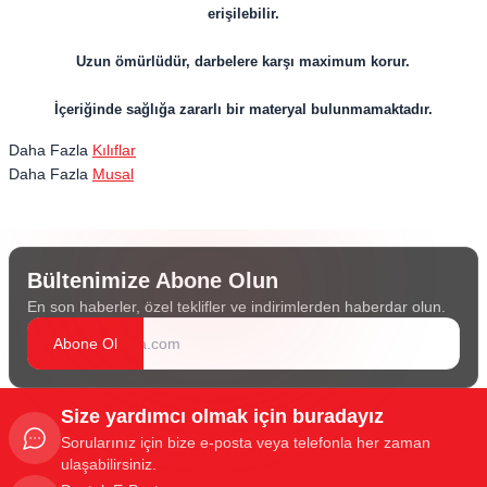
erişilebilir.
Uzun ömürlüdür, darbelere karşı maximum korur.
İçeriğinde sağlığa zararlı bir materyal bulunmamaktadır.
Daha Fazla
Kılıflar
Daha Fazla
Musal
Bültenimize Abone Olun
En son haberler, özel teklifler ve indirimlerden haberdar olun.
Abone Ol
Size yardımcı olmak için buradayız
Sorularınız için bize e-posta veya telefonla her zaman
ulaşabilirsiniz.