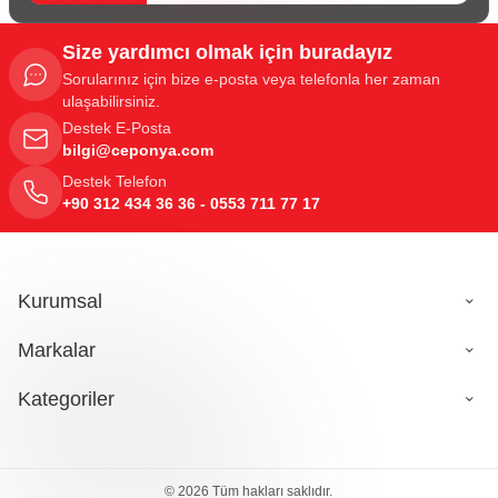
Size yardımcı olmak için buradayız
Sorularınız için bize e-posta veya telefonla her zaman
ulaşabilirsiniz.
Destek E-Posta
bilgi@ceponya.com
Destek Telefon
+90 312 434 36 36 - 0553 711 77 17
Kurumsal
Markalar
Kategoriler
149,80
TL
© 2026 Tüm hakları saklıdır.
Sepete Ekle