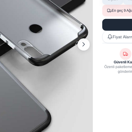
En geç 9 Ağ
Fiyat Alar
Güvenli Ka
Özenli paketleme,
gönderi