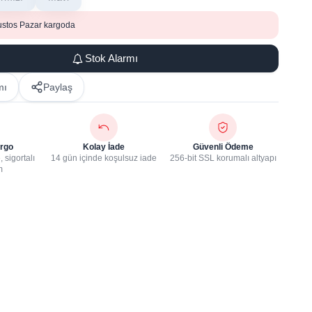
ustos Pazar kargoda
Stok Alarmı
mı
Paylaş
rgo
Kolay İade
Güvenli Ödeme
 sigortalı
14 gün içinde koşulsuz iade
256-bit SSL korumalı altyapı
m