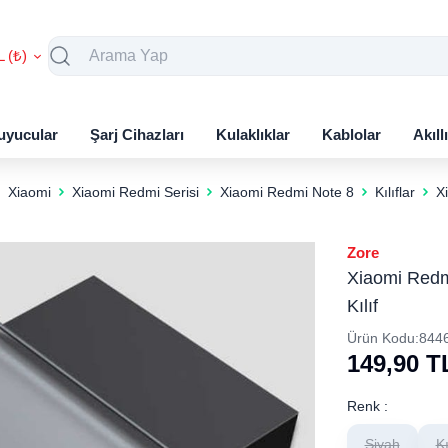
L (₺)
uyucular
Şarj Cihazları
Kulaklıklar
Kablolar
Akıll
Xiaomi
Xiaomi Redmi Serisi
Xiaomi Redmi Note 8
Kılıflar
X
Zore
Xiaomi Redm
Kılıf
Ürün Kodu:
844
149,90
T
Renk :
Siyah
K