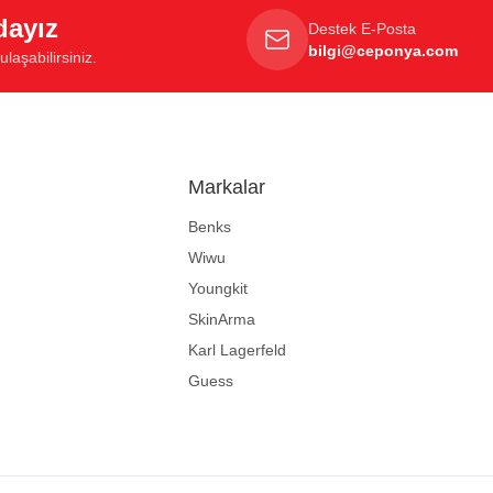
dayız
Destek E-Posta
bilgi@ceponya.com
laşabilirsiniz.
Markalar
Benks
Wiwu
Youngkit
SkinArma
Karl Lagerfeld
Guess