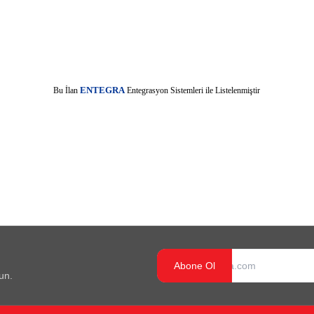
E
Bu İlan
NTEGRA
Entegrasyon Sistemleri ile Listelenmiştir
Abone Ol
un.