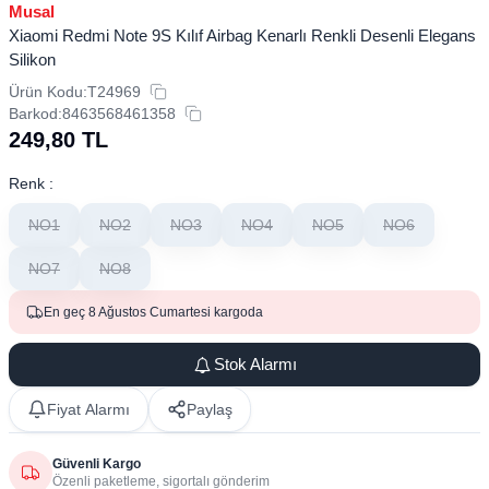
Musal
Xiaomi Redmi Note 9S Kılıf Airbag Kenarlı Renkli Desenli Elegans
Silikon
Ürün Kodu:
T24969
Barkod:
8463568461358
249,80
TL
Renk :
NO1
NO2
NO3
NO4
NO5
NO6
NO7
NO8
En geç 8 Ağustos Cumartesi kargoda
Stok Alarmı
Fiyat Alarmı
Paylaş
Güvenli Kargo
Özenli paketleme, sigortalı gönderim