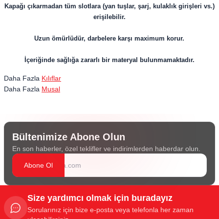
Kapağı çıkarmadan tüm slotlara (yan tuşlar, şarj, kulaklık girişleri vs.)
erişilebilir.
Uzun ömürlüdür, darbelere karşı maximum korur.
İçeriğinde sağlığa zararlı bir materyal bulunmamaktadır.
Daha Fazla
Kılıflar
Daha Fazla
Musal
Bültenimize Abone Olun
En son haberler, özel teklifler ve indirimlerden haberdar olun.
Abone Ol
Size yardımcı olmak için buradayız
Sorularınız için bize e-posta veya telefonla her zaman