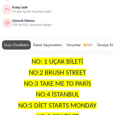
Kolay İade
14 gün içinde koşulsuz iade
Güvenli Ödeme
256-bit SSL korumalı altyapı
Ürün Özellikleri
Taksit Seçenekleri
Yorumlar
Tavsiye Et
5
(0)
NO: 1 UÇAK BİLETİ
NO:2 BRUSH STREET
NO:3 TAKE ME TO PARİS
NO:4 İSTANBUL
NO:5 DİET STARTS MONDAY