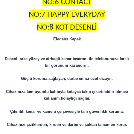
NO:6 CONTACT
NO:7 HAPPY EVERYDAY
NO:8 KOT DESENLİ
Elegans Kapak
Desenli arka yüzey ve airbagli kenar tasarımı ile telefonunuza farklı
bir görünüm kazandırır.
Güçlü koruma sağlayan, darbe emici özel dizayn.
Cihazınıza tam uyumlu kalıbıyla kolayca takıp çıkartılabilir olması
kullanım kolaylığı sağlar.
Çıkıntılı kenar ve kamera çerçevesiyle tam güvenlikli koruma.
Cihazınızı çiziklerden, kirden ve darbe ve şoktan tamamen korur.