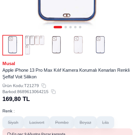
Musal
Apple iPhone 13 Pro Max Kılıf Kamera Korumalı Kenarları Renkli
Şeffaf Voit Silikon
Ürün Kodu:
T21279
Barkod:
8689613064215
169,80
TL
Renk :
Siyah
Lacivert
Pembe
Beyaz
Lila
En geç 9 Ağustos Pazar kargoda