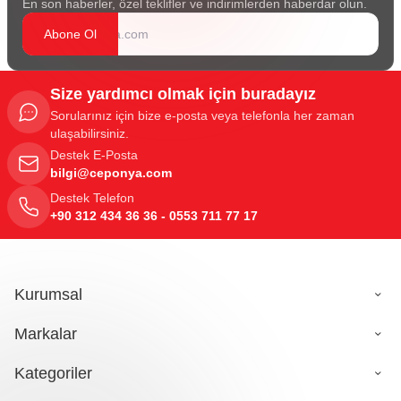
En son haberler, özel teklifler ve indirimlerden haberdar olun.
Abone Ol
Size yardımcı olmak için buradayız
Sorularınız için bize e-posta veya telefonla her zaman
ulaşabilirsiniz.
Destek E-Posta
bilgi@ceponya.com
Destek Telefon
+90 312 434 36 36 - 0553 711 77 17
Kurumsal
Markalar
Kategoriler