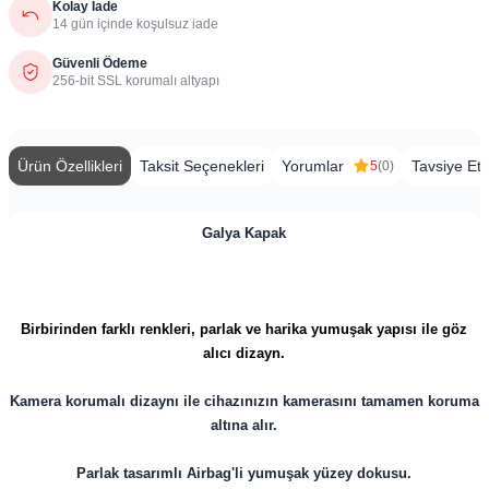
Kolay İade
14 gün içinde koşulsuz iade
Güvenli Ödeme
256-bit SSL korumalı altyapı
Ürün Özellikleri
Taksit Seçenekleri
Yorumlar
Tavsiye Et
5
(0)
Galya Kapak
Birbirinden farklı renkleri, parlak ve harika yumuşak yapısı ile göz
alıcı dizayn.
Kamera korumalı dizaynı ile cihazınızın kamerasını tamamen koruma
altına alır.
Parlak tasarımlı Airbag'li yumuşak yüzey dokusu.