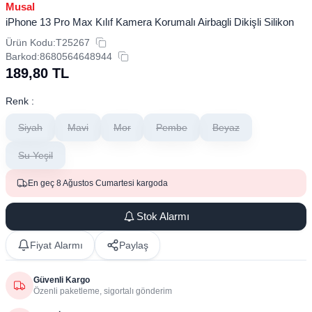
Musal
iPhone 13 Pro Max Kılıf Kamera Korumalı Airbagli Dikişli Silikon
Ürün Kodu:
T25267
Barkod:
8680564648944
189,80
TL
Renk :
Siyah
Mavi
Mor
Pembe
Beyaz
Su Yeşil
En geç 8 Ağustos Cumartesi kargoda
Stok Alarmı
Fiyat Alarmı
Paylaş
Güvenli Kargo
Özenli paketleme, sigortalı gönderim