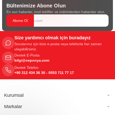
Bültenimize Abone Olun
En son haberler, özel teklifler ve indirimlerden haberdar olun.
Abone Ol
Size yardımcı olmak için buradayız
Sorularınız için bize e-posta veya telefonla her zaman
ulaşabilirsiniz.
Destek E-Posta
bilgi@ceponya.com
Destek Telefon
+90 312 434 36 36 - 0553 711 77 17
Kurumsal
Markalar